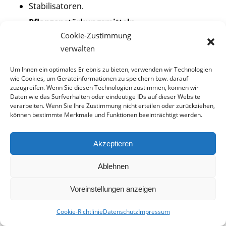
Stabilisatoren.
Pflanzenstärkungsmitteln
.
Cookie-Zustimmung
In diesen Bereichen kommt besonders das für
verwalten
Bauprojekte ungeeignete, aber preiswerte,
Um Ihnen ein optimales Erlebnis zu bieten, verwenden wir Technologien
Natronwasserglas
zum Einsatz.
wie Cookies, um Geräteinformationen zu speichern bzw. darauf
zuzugreifen. Wenn Sie diesen Technologien zustimmen, können wir
Daten wie das Surfverhalten oder eindeutige IDs auf dieser Website
verarbeiten. Wenn Sie Ihre Zustimmung nicht erteilen oder zurückziehen,
können bestimmte Merkmale und Funktionen beeinträchtigt werden.
Akzeptieren
9. Eier konservieren mit
Wasserglas
Ablehnen
Voreinstellungen anzeigen
Menschen sind erfinderisch. Und manche Ideen
erscheinen im ersten Augenblick zunächst einmal
Cookie-Richtlinie
Datenschutz
Impressum
kurios
. Wie geht es Ihnen zum Beispiel mit dem