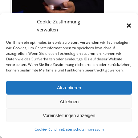
Cookie-Zustimmung
verwalten
Behalten Sie die Kosten beim Verlegen Ihres Wandfliesen im
Blick.
Um Ihnen ein optimales Erlebnis zu bieten, verwenden wir Technologien
wie Cookies, um Geräteinformationen zu speichern bzw. darauf
Die größten
Preisunterschiede
bei Boden- oder
zuzugreifen. Wenn Sie diesen Technologien zustimmen, können wir
Wandfliesen entstehen durch die
Daten wie das Surfverhalten oder eindeutige IDs auf dieser Website
verarbeiten. Wenn Sie Ihre Zustimmung nicht erteilen oder zurückziehen,
unterschiedlichen Materialien. Bestimmte
können bestimmte Merkmale und Funktionen beeinträchtigt werden.
Natursteinfliesen oder aufwändige Mosaikfliesen
sind
hochpreisiger
als einfache Keramikfliesen
Akzeptieren
oder Steingutfliesen.
Ablehnen
Günstige Wandfliesen können schon
ab 5,99€
erworben werden. Für Fliesen im mittelpreisigen
Voreinstellungen anzeigen
Segment bezahlten Sie im Schnitt
15-30€
. Qualität
und Individualität haben ihren Preis.
Cookie-Richtlinie
Datenschutz
Impressum
Dementsprechend gibt es nach oben kein Limit.