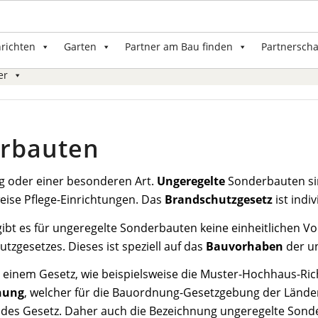
nrichten
Garten
Partner am Bau finden
Partnerscha
er
erbauten
 oder einer besonderen Art.
Ungeregelte
Sonderbauten sin
weise Pflege-Einrichtungen. Das
Brandschutzgesetz
ist indi
t es für ungeregelte Sonderbauten keine einheitlichen Vors
tzgesetzes. Dieses ist speziell auf das
Bauvorhaben
der u
 einem Gesetz, wie beispielsweise die Muster-Hochhaus-Richt
nung
, welcher für die Bauordnung-Gesetzgebung der Länder 
ndes Gesetz. Daher auch die Bezeichnung ungeregelte Sond