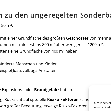
n zu den ungeregelten Sonderb
150 m².
d.
mit einer Grundfläche des größten
Geschosses
von mehr al
umen mit mindestens 800 m² aber weniger als 1200 m².
estens eine Grundfläche von 400 m² haben.
.
hinderte Menschen und Kinder.
eispiel Justizvollzugs-Anstalten.
te Explosions- oder
Brandgefahr
haben.
g, Rücksicht auf spezielle
Risiko-Faktoren
zu nehmen. Dazu
Um Ihnen ei
von großer Bedeutung, etwaige Risiko-Faktoren für Mensch
um Gerätein