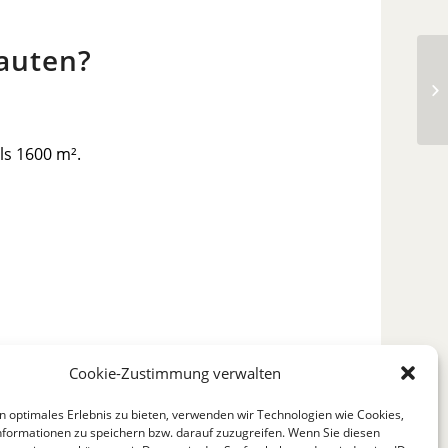
auten?
Zw
s 1600 m².
Cookie-Zustimmung verwalten
 zählen beispielsweise
Entzündungen-
n optimales Erlebnis zu bieten, verwenden wir Technologien wie Cookies,
en genau abzuschätzen.
formationen zu speichern bzw. darauf zuzugreifen. Wenn Sie diesen