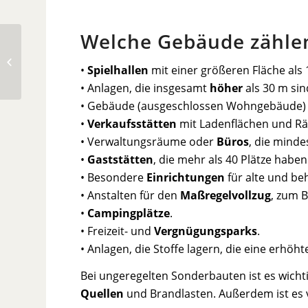
Welche Gebäude zähle
Stehvermögen Holz
•
Spielhallen
mit einer größeren Fläche als 
• Anlagen, die insgesamt
höher
als 30 m sin
• Gebäude (ausgeschlossen Wohngebäude) 
•
Verkaufsstätten
mit Ladenflächen und Rä
• Verwaltungsräume oder
Büros
, die mind
•
Gaststätten
, die mehr als 40 Plätze haben
• Besondere
Einrichtungen
für alte und be
• Anstalten für den
Maßregelvollzug
, zum B
•
Campingplätze
.
• Freizeit- und
Vergnügungsparks
.
• Anlagen, die Stoffe lagern, die eine erhöh
Bei ungeregelten Sonderbauten ist es wichti
Quellen
und Brandlasten. Außerdem ist es 