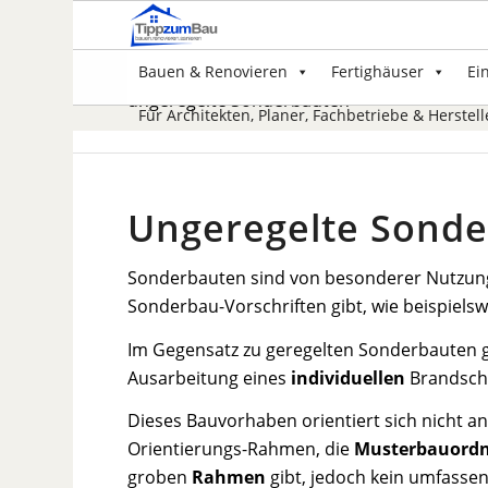
Bauen & Renovieren
Fertighäuser
Ei
ungeregelte Sonderbauten
Für Architekten, Planer, Fachbetriebe & Herstell
Ungeregelte Sond
Sonderbauten sind von besonderer Nutzung
Sonderbau-Vorschriften gibt, wie beispiels
Im Gegensatz zu geregelten Sonderbauten gib
Ausarbeitung eines
individuellen
Brandschu
Dieses Bauvorhaben orientiert sich nicht an
Orientierungs-Rahmen, die
Musterbauord
groben
Rahmen
gibt, jedoch kein umfasse