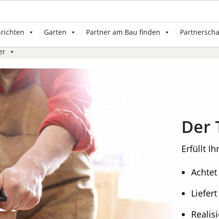
nrichten
Garten
Partner am Bau finden
Partnerscha
er
Der 
Erfüllt I
Achtet
Liefer
Realisi