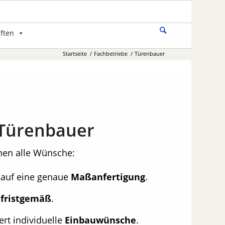
ften
Startseite
/
Fachbetriebe
/
Türenbauer
Türenbauer
hnen alle Wünsche:
 auf eine genaue
Maßanfertigung
.
t
fristgemäß
.
ert individuelle
Einbauwünsche
.