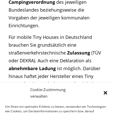
Campingverordnung
des jeweiligen
Bundeslandes beziehungsweise die
Vorgaben der jeweiligen kommunalen
Einrichtungen.
Für mobile Tiny Houses in Deutschland
brauchen Sie grundsätzlich eine
straßenverkehrstechnische
Zulassung
(TÜV
oder DEKRA). Auch eine Deklaration als
abnehmbare Ladung
ist möglich. Darüber
hinaus haftet jeder Hersteller eines Tiny
House für die
statische Zuverlässigkeit
Cookie-Zustimmung
unter Straßenverkehrsbedingungen.
verwalten
Um Ihnen ein optimales Erlebnis zu bieten, verwenden wir Technologien
Teile diesen Eintrag
wie Cookies, um Geräteinformationen zu speichern bzw. darauf