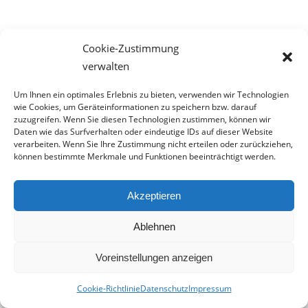
Cookie-Zustimmung
verwalten
© TCS GmbH
Um Ihnen ein optimales Erlebnis zu bieten, verwenden wir Technologien
AGB
Datenschutz
Impressum
Fotonachweis
Jobs
wie Cookies, um Geräteinformationen zu speichern bzw. darauf
zuzugreifen. Wenn Sie diesen Technologien zustimmen, können wir
Cookie-Richtlinie (EU)
Daten wie das Surfverhalten oder eindeutige IDs auf dieser Website
Absturzsicherung für Fenster und Einbruchschutz
Alarmanlage
verarbeiten. Wenn Sie Ihre Zustimmung nicht erteilen oder zurückziehen,
Bodengleiche und begehbare Duschen
Gasheizung
können bestimmte Merkmale und Funktionen beeinträchtigt werden.
Klimaanlage
Spannwerkzeuge
Terrassendielen
Wärmepumpe
Akzeptieren
Ablehnen
Voreinstellungen anzeigen
Cookie-Richtlinie
Datenschutz
Impressum