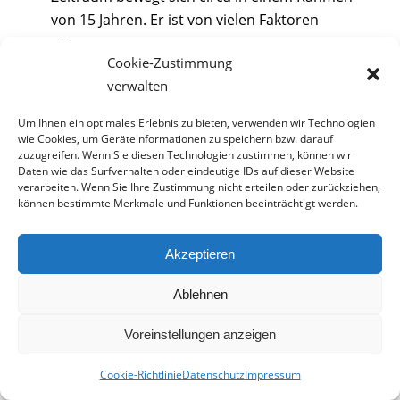
von 15 Jahren. Er ist von vielen Faktoren
abhängig.
Cookie-Zustimmung
Die
Rentabilität
Ihrer Anlage hängt auch von
verwalten
den Preisen für fossile Energieträger ab. Je
höher Erdgas- und Heizölpreise sind, desto
Um Ihnen ein optimales Erlebnis zu bieten, verwenden wir Technologien
mehr sparen Sie über einen längeren
wie Cookies, um Geräteinformationen zu speichern bzw. darauf
zuzugreifen. Wenn Sie diesen Technologien zustimmen, können wir
Zeitraum.
Daten wie das Surfverhalten oder eindeutige IDs auf dieser Website
verarbeiten. Wenn Sie Ihre Zustimmung nicht erteilen oder zurückziehen,
können bestimmte Merkmale und Funktionen beeinträchtigt werden.
Akzeptieren
Ablehnen
9. Pro und Contra Liste
Voreinstellungen anzeigen
Solarthermie
Cookie-Richtlinie
Datenschutz
Impressum
Suchen: