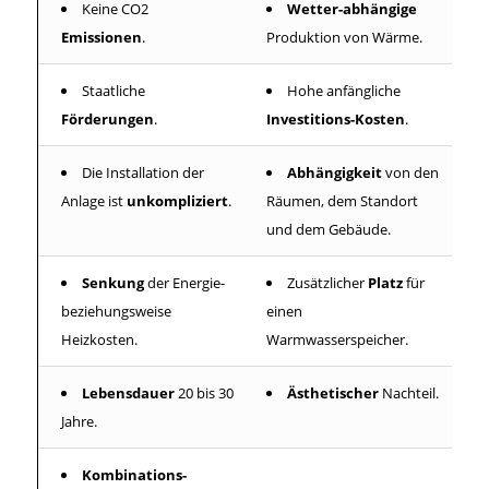
Keine CO2
Wetter-abhängige
Emissionen
.
Produktion von Wärme.
Staatliche
Hohe anfängliche
Förderungen
.
Investitions-Kosten
.
Die Installation der
Abhängigkeit
von den
Anlage ist
unkompliziert
.
Räumen, dem Standort
und dem Gebäude.
Senkung
der Energie-
Zusätzlicher
Platz
für
beziehungsweise
einen
Heizkosten.
Warmwasserspeicher.
Lebensdauer
20 bis 30
Ästhetischer
Nachteil.
Jahre.
Kombinations-