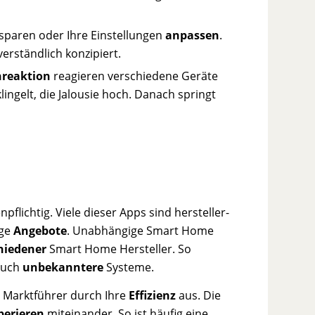
 sparen oder Ihre Einstellungen
anpassen
.
verständlich konzipiert.
nreaktion
reagieren verschiedene Geräte
ingelt, die Jalousie hoch. Danach springt
pflichtig. Viele dieser Apps sind hersteller-
ige
Angebote
. Unabhängige Smart Home
hiedener
Smart Home Hersteller. So
auch
unbekanntere
Systeme.
 Marktführer durch Ihre
Effizienz
aus. Die
perieren
miteinander. So ist häufig eine