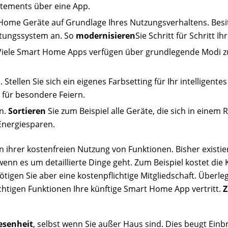
ements über eine App.
Home Geräte auf Grundlage Ihres Nutzungsverhaltens. Besit
chtungssystem an. So
modernisieren
Sie Schritt für Schritt Ih
 Viele Smart Home Apps verfügen über grundlegende Modi
 Stellen Sie sich ein eigenes Farbsetting für Ihr intelligente
 für besondere Feiern.
n.
Sortieren
Sie zum Beispiel alle Geräte, die sich in einem 
nergiesparen.
in ihrer kostenfreien Nutzung von Funktionen. Bisher exis
 wenn es um detaillierte Dinge geht. Zum Beispiel kostet di
gen Sie aber eine kostenpflichtige Mitgliedschaft. Überleg
tigen Funktionen Ihre künftige Smart Home App vertritt.
Z
senheit
, selbst wenn Sie außer Haus sind. Dies beugt Einb