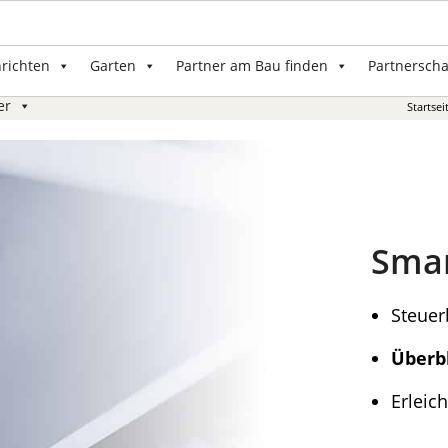
nrichten
Garten
Partner am Bau finden
Partnerscha
er
Startsei
Sma
Steuer
Überb
Erleic