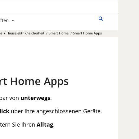
ften
te
/
Hauselektrik/-sicherheit
/
Smart Home
/
Smart Home Apps
rt Home Apps
bar von
unterwegs
.
lick
über Ihre angeschlossenen Geräte.
htern Sie Ihren
Alltag
.