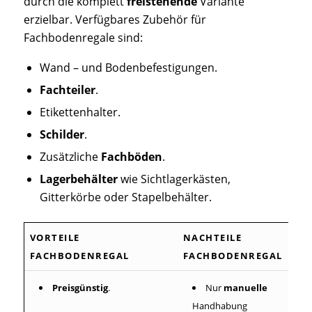
durch die komplett
freistehende
Variante
erzielbar. Verfügbares Zubehör für
Fachbodenregale sind:
Wand – und Bodenbefestigungen.
Fachteiler
.
Etikettenhalter.
Schilder
.
Zusätzliche
Fachböden
.
Lagerbehälter
wie Sichtlagerkästen,
Gitterkörbe oder Stapelbehälter.
VORTEILE
NACHTEILE
FACHBODENREGAL
FACHBODENREGAL
Preisgünstig
.
Nur
manuelle
Handhabung