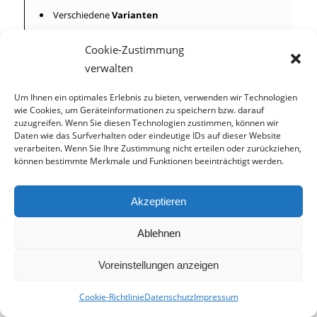
Verschiedene
Varianten
verfügbar.
Cookie-Zustimmung
verwalten
Um Ihnen ein optimales Erlebnis zu bieten, verwenden wir Technologien
wie Cookies, um Geräteinformationen zu speichern bzw. darauf
Stückgut- Durchlaufregal
zuzugreifen. Wenn Sie diesen Technologien zustimmen, können wir
Daten wie das Surfverhalten oder eindeutige IDs auf dieser Website
Durchlaufregale
verwenden Sie vor allem in der
verarbeiten. Wenn Sie Ihre Zustimmung nicht erteilen oder zurückziehen,
können bestimmte Merkmale und Funktionen beeinträchtigt werden.
Industrie, Montage und Fertigung. Hier wird die
Ware durch die
offene Rückwand
in
verschiedene Fächer einsortiert. Diese rutscht
Akzeptieren
über geneigte Fachböden nach vorne zur
Ablehnen
Zugriffsseite
. Durch das
First-In-First-Out
Prinzip
verarbeiten Sie zunächst diejenige Ware,
Voreinstellungen anzeigen
die als erstes einsortiert wurde. Somit ist sie
schneller für weitere Arbeitsschritte verfügbar.
Cookie-Richtlinie
Datenschutz
Impressum