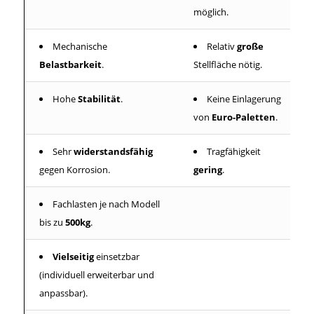
möglich.
Mechanische
Relativ
große
Belastbarkeit
.
Stellfläche nötig.
Hohe
Stabilität
.
Keine Einlagerung
von
Euro-Paletten
.
Sehr
widerstandsfähig
Tragfähigkeit
gegen Korrosion.
gering
.
Fachlasten je nach Modell
bis zu
500kg
.
Vielseitig
einsetzbar
(individuell erweiterbar und
anpassbar).