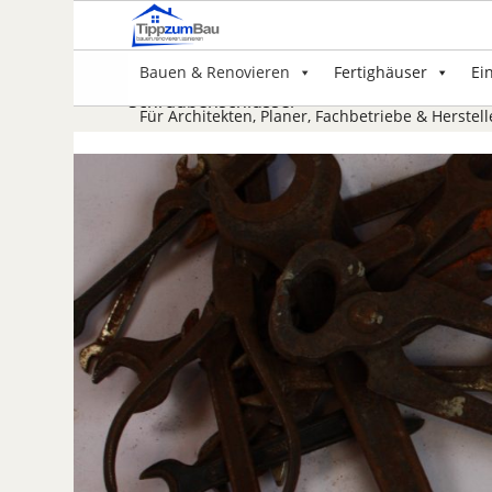
Bauen & Renovieren
Fertighäuser
Ei
Schraubenschlüssel
Für Architekten, Planer, Fachbetriebe & Herstell