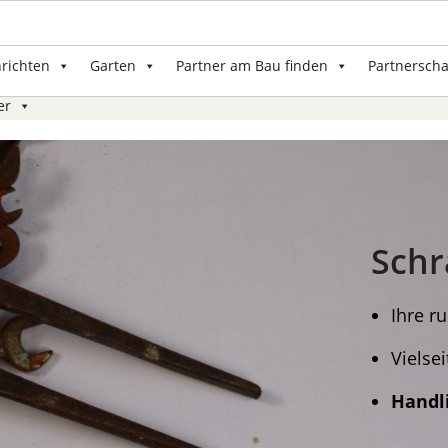
nrichten
Garten
Partner am Bau finden
Partnerscha
er
Schr
Ihre 
Vielse
Handl