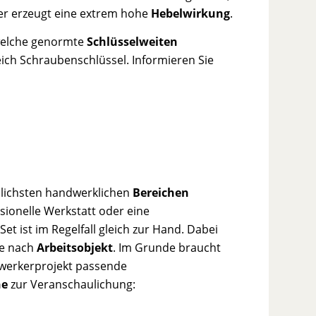
er erzeugt eine extrem hohe
Hebelwirkung
.
welche genormte
Schlüsselweiten
ich Schraubenschlüssel. Informieren Sie
dlichsten handwerklichen
Bereichen
ionelle Werkstatt oder eine
et ist im Regelfall gleich zur Hand. Dabei
je nach
Arbeitsobjekt
. Im Grunde braucht
mwerkerprojekt passende
he
zur Veranschaulichung: