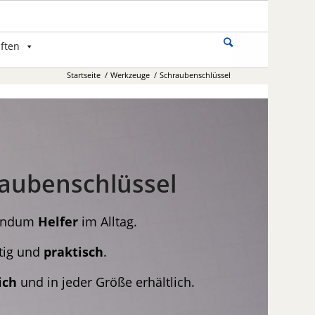
ften
Startseite
/
Werkzeuge
/
Schraubenschlüssel
aubenschlüssel
rundum
Helfer
im Alltag.
itig und
praktisch
.
ich
und in jeder Größe erhältlich.