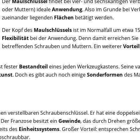
Der
Maulschlüssel
findet bei vier- und sechskantigen Ve
oder Muttern) ideale
Anwendung
. Also im Grunde bei Ver
zueinander liegenden
Flächen
betätigt werden.
Der Kopf des
Maulschlüssels
ist im Normalfall um etwa 15
Flexibilität
bei der Anwendung. Denn damit erreichen Sie 
betreffenden Schrauben und Muttern. Ein weiterer
Vorteil
t fester
Bestandteil
eines jeden Werkzeugkastens. Seine 
kunst
. Doch es gibt auch noch einige
Sonderformen
des Ma
nen verstellbaren Schraubenschlüssel. Er hat eine doppelse
Der Franzose besitzt ein
Gewinde
, das durch Drehen größen
eits des
Einheitssystems
. Großer Vorteil: entsprechen Sc
bschraubbar.