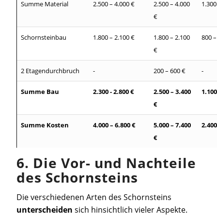
Summe Material
2.500 – 4.000 €
2.500 – 4.000
1.300
€
Schornsteinbau
1.800 – 2.100 €
1.800 – 2.100
800 –
€
2 Etagendurchbruch
-
200 – 600 €
-
Summe Bau
2.300
-
2.800
€
2.50
0 –
3.400
1.100
€
Summe Kosten
4.000
–
6.800
€
5.000
–
7.400
2.400
€
6. Die Vor- und Nachteile
des Schornsteins
Die verschiedenen Arten des Schornsteins
unterscheiden
sich hinsichtlich vieler Aspekte.