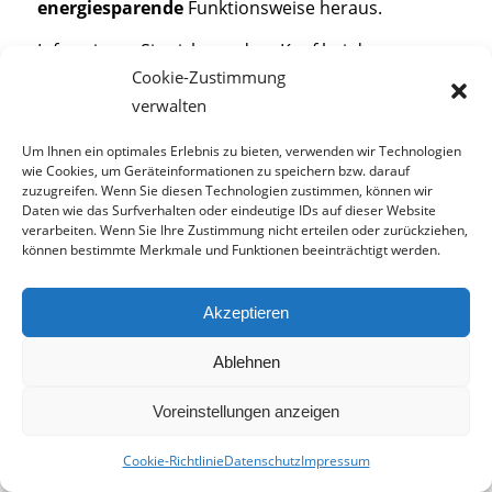
energiesparende
Funktionsweise heraus.
Informieren Sie sich vor dem Kauf bei dem
Cookie-Zustimmung
Schornsteinfeger
Ihres
Bezirkes,
welcher
verwalten
Schornstein zur ihrer Feueranlage passt.
Um Ihnen ein optimales Erlebnis zu bieten, verwenden wir Technologien
wie Cookies, um Geräteinformationen zu speichern bzw. darauf
zuzugreifen. Wenn Sie diesen Technologien zustimmen, können wir
Daten wie das Surfverhalten oder eindeutige IDs auf dieser Website
verarbeiten. Wenn Sie Ihre Zustimmung nicht erteilen oder zurückziehen,
können bestimmte Merkmale und Funktionen beeinträchtigt werden.
Mehr zum Thema Dach
bei Tipp zum Bau
Akzeptieren
Ablehnen
Voreinstellungen anzeigen
Cookie-Richtlinie
Datenschutz
Impressum