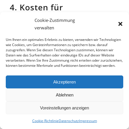
4. Kosten für
verschiedene
Cookie-Zustimmung
Schlagwerkzeuge
verwalten
Um Ihnen ein optimales Erlebnis zu bieten, verwenden wir Technologien
wie Cookies, um Geräteinformationen zu speichern bzw. darauf
zuzugreifen. Wenn Sie diesen Technologien zustimmen, können wir
Daten wie das Surfverhalten oder eindeutige IDs auf dieser Website
verarbeiten. Wenn Sie Ihre Zustimmung nicht erteilen oder zurückziehen,
können bestimmte Merkmale und Funktionen beeinträchtigt werden.
Akzeptieren
Ablehnen
Die Kosten von Schlagwerkzeugen hängen von verschiedenen
Gesichtspunkten ab.
Voreinstellungen anzeigen
Die Preise für die verschiedenen Schlagwerkzeuge
Cookie-Richtlinie
Datenschutz
Impressum
variieren stark. Beim Hammer sind sie abhängig