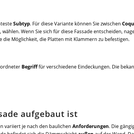
nteste
Subtyp
. Für diese Variante können Sie zwischen
Coqu
, wählen. Wenn Sie sich für diese Fassade entscheiden, nage
 die Möglichkeit, die Platten mit Klammern zu befestigen.
geordneter
Begriff
für verschiedene Eindeckungen. Die beka
ssade aufgebaut ist
n variiert je nach den baulichen
Anforderungen
. Die
gängig
sade befindet sich die Dämmschicht
außen
auf der Wand. Da