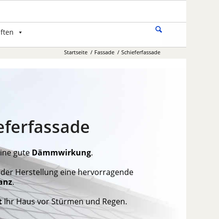
ften
Startseite
/
Fassade
/
Schieferfassade
eferfassade
eine gute
Dämmwirkung
.
 der Herstellung eine hervorragende
anz
.
t
Ihr Haus vor Stürmen und Regen.