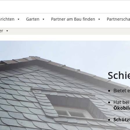
nrichten
Garten
Partner am Bau finden
Partnerscha
er
Schi
Bietet 
Hat bei
Ökobil
Schütz