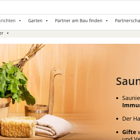
nrichten
Garten
Partner am Bau finden
Partnerscha
er
Sau
Sauni
Immun
Der Ha
Gifte
w
und Ve