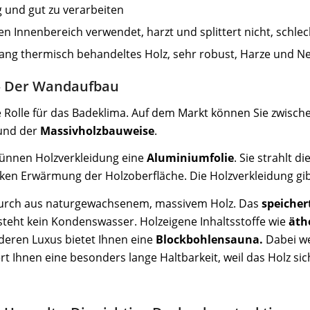
big und gut zu verarbeiten
 den Innenbereich verwendet, harzt und splittert nicht, sc
ang thermisch behandeltes Holz, sehr robust, Harze und N
 – Der Wandaufbau
 Rolle für das Badeklima. Auf dem Markt können Sie zwisch
nd der
Massivholzbauweise
.
 dünnen Holzverkleidung eine
Aluminiumfolie
. Sie strahlt 
ken Erwärmung der Holzoberfläche. Die Holzverkleidung gibt
urch aus naturgewachsenem, massivem Holz. Das
speicher
teht kein Kondenswasser. Holzeigene Inhaltsstoffe wie
äth
eren Luxus bietet Ihnen eine
Blockbohlensauna.
Dabei we
ert Ihnen eine besonders lange Haltbarkeit, weil das Holz