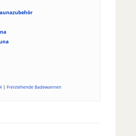
 Saunazubehör
una
auna
l
|
Freistehende Badewannen