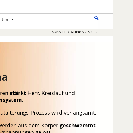
ften
Startseite
/
Wellness
/
Sauna
na
eren
stärkt
Herz, Kreislauf und
system.
utalterungs-Prozess wird verlangsamt.
erden aus dem Körper
geschwemmt
rspannungen gelöst.