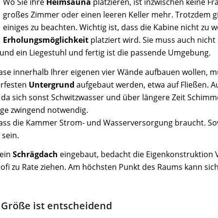
Wo Sie ihre
Heimsauna
platzieren, ist inzwischen keine F
großes Zimmer oder einen leeren Keller mehr. Trotzdem gi
einiges zu beachten. Wichtig ist, dass die Kabine nicht zu 
Erholungsmöglichkeit
platziert wird. Sie muss auch nich
und ein Liegestuhl und fertig ist die passende Umgebung.
ase innerhalb Ihrer eigenen vier Wände aufbauen wollen, m
erfesten
Untergrund
aufgebaut werden, etwa auf Fließen.
a sich sonst Schwitzwasser und über längere Zeit Schimmel
lage zwingend notwendig.
dass die Kammer Strom- und Wasserversorgung braucht. So
sein.
 ein
Schrägdach
eingebaut, bedacht die Eigenkonstruktion V
ofi zu Rate ziehen. Am höchsten Punkt des Raums kann si
 Größe ist entscheidend