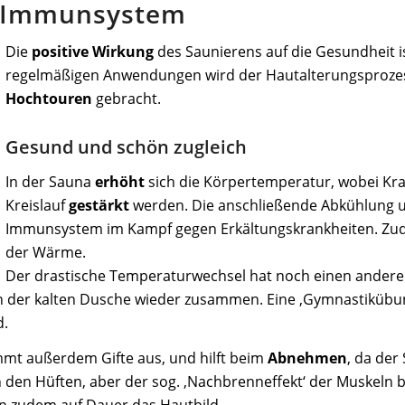
hr Immunsystem
Die
positive
Wirkung
des Saunierens auf die Gesundheit is
regelmäßigen Anwendungen wird der Hautalterungsproz
Hochtouren
gebracht.
Gesund und schön zugleich
In der Sauna
erhöht
sich die Körpertemperatur, wobei Kra
Kreislauf
gestärkt
werden. Die anschließende Abkühlung u
Immunsystem im Kampf gegen Erkältungskrankheiten. Zud
der Wärme.
Der drastische Temperaturwechsel hat noch einen ander
 in der kalten Dusche wieder zusammen. Eine ‚Gymnastikübu
d.
t außerdem Gifte aus, und hilft beim
Abnehmen
, da der
en Hüften, aber der sog. ‚Nachbrenneffekt‘ der Muskeln bl