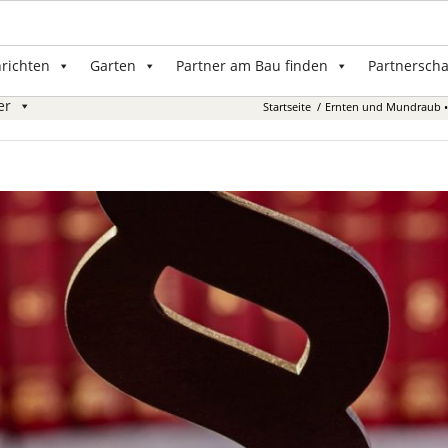
nrichten
Garten
Partner am Bau finden
Partnerscha
er
Startseite
/
Ernten und Mundraub • 