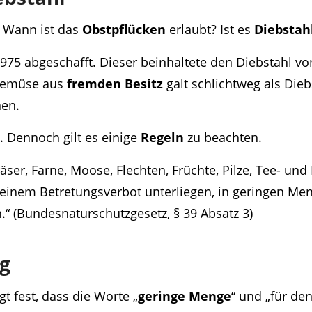
n. Wann ist das
Obstpflücken
erlaubt? Ist es
Diebstah
1975 abgeschafft. Dieser beinhaltete den Diebstahl v
Gemüse aus
fremden Besitz
galt schlichtweg als Dieb
hen.
. Dennoch gilt es einige
Regeln
zu beachten.
äser, Farne, Moose, Flechten, Früchte, Pilze, Tee- un
 keinem Betretungsverbot unterliegen, in geringen Me
“ (Bundesnaturschutzgesetz, § 39 Absatz 3)
g
 fest, dass die Worte „
geringe Menge
“ und „für de