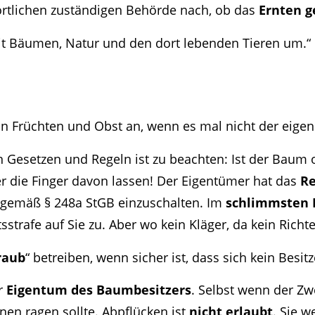
 örtlichen zuständigen Behörde nach, ob das
Ernten g
mit Bäumen, Natur und den dort lebenden Tieren um.“
n Früchten und Obst an, wenn es mal nicht der eigene
 Gesetzen und Regeln ist zu beachten: Ist der Baum 
er die Finger davon lassen! Der Eigentümer hat das
R
 gemäß § 248a StGB einzuschalten. Im
schlimmsten F
sstrafe auf Sie zu. Aber wo kein Kläger, da kein Richte
raub
“ betreiben, wenn sicher ist, dass sich kein Besit
r
Eigentum des Baumbesitzers
. Selbst wenn der Zw
en ragen sollte. Abpflücken ist
nicht erlaubt
. Sie 