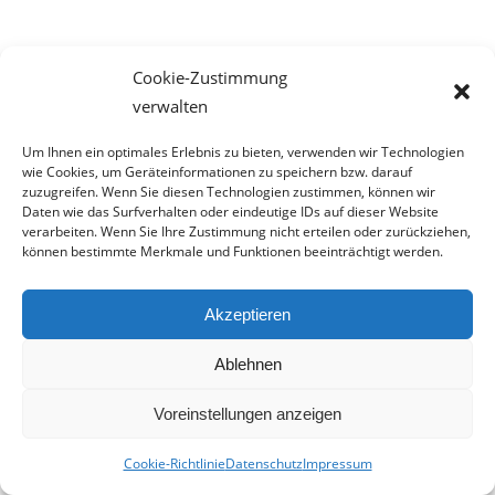
Cookie-Zustimmung
verwalten
12. Natursteinverlegung –
Um Ihnen ein optimales Erlebnis zu bieten, verwenden wir Technologien
wie Cookies, um Geräteinformationen zu speichern bzw. darauf
einige Jahre später: Tipps
zuzugreifen. Wenn Sie diesen Technologien zustimmen, können wir
zur Pflege von Naturstein
Daten wie das Surfverhalten oder eindeutige IDs auf dieser Website
verarbeiten. Wenn Sie Ihre Zustimmung nicht erteilen oder zurückziehen,
können bestimmte Merkmale und Funktionen beeinträchtigt werden.
Akzeptieren
Ablehnen
Voreinstellungen anzeigen
Cookie-Richtlinie
Datenschutz
Impressum
Achten Sie auf eine gewissenhafte Pflege im Anschluss an die