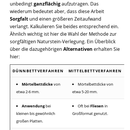
unbedingt
ganzflächig
aufzutragen. Das
wiederum bedeutet aber, dass diese Arbeit
Sorgfalt
und einen größeren Zeitaufwand
verlangt. Kalkulieren Sie beides entsprechend ein.
Ähnlich wichtig ist hier die Wahl der Methode zur
sorgfältigen Naturstein-Verlegung. Ein Überblick
über die dazugehörigen
Alternativen
erhalten Sie
hier:
DÜNNBETTVERFAHREN
MITTELBETTVERFAHREN
Mörtelbettdicke
von
Mörtelbettdicke von
etwa 2-6 mm.
etwa 5-20 mm.
Anwendung
bei
Oft bei
Fliesen
in
kleinen bis gewöhnlich
Großformat genutzt.
großen Platten.