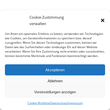
Cookie-Zustimmung
verwalten
14. Nach der Arbeit mit
dem Minibagger: Wohin
Um Ihnen ein optimales Erlebnis zu bieten, verwenden wir Technologien
wie Cookies, um Geräteinformationen zu speichern bzw. darauf
mit dem Erdaushub?
zuzugreifen. Wenn Sie diesen Technologien zustimmen, können wir
Daten wie das Surfverhalten oder eindeutige IDs auf dieser Website
Alle Arbeiten mit dem Minibagger sind
erledigt
.
verarbeiten. Wenn Sie Ihre Zustimmung nicht erteilen oder zurückziehen,
können bestimmte Merkmale und Funktionen beeinträchtigt werden.
Nun stehen Ihnen zwei Möglichkeit zur Verfügung,
mit dem Erdaushub umzugehen. Diese sind
Akzeptieren
abhängig von der
Schadstoffbelastung
der Erde.
Ist die Schadstoffbelastung
hoch
, wird der
Ablehnen
Aushub
entsorgt
. In speziellen Anlagen zur
Voreinstellungen anzeigen
Bodenbehandlung wird die Erde nach der
Entsorgung gereinigt.
Cookie-Richtlinie
Datenschutz
Impressum
Unser
Tipp
für Sie: Lassen Sie diese Arbeit von