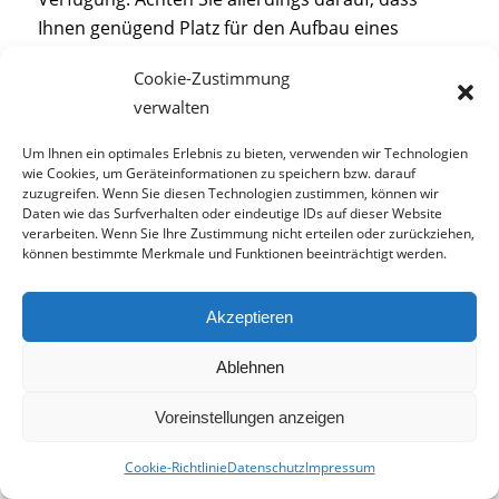
Ihnen genügend Platz für den Aufbau eines
Pavillons zur Verfügung steht.
Cookie-Zustimmung
Die
Pergola
garantiert in warmen Jahreszeiten
verwalten
nicht nur Sonnenschutz, sondern wertet Ihre
Um Ihnen ein optimales Erlebnis zu bieten, verwenden wir Technologien
Terrasse zu einer wahren Pflanzenoase auf. Unter
wie Cookies, um Geräteinformationen zu speichern bzw. darauf
einem dichten Geflecht aus Kletterpflanzen
zuzugreifen. Wenn Sie diesen Technologien zustimmen, können wir
Daten wie das Surfverhalten oder eindeutige IDs auf dieser Website
genießen Sie eine natürliche Beschattung und
verarbeiten. Wenn Sie Ihre Zustimmung nicht erteilen oder zurückziehen,
seitlichen Sichtschutz. Allerdings bietet Ihnen die
können bestimmte Merkmale und Funktionen beeinträchtigt werden.
Pergola deutlich weniger Schutz vor Regen als
eine herkömmliche Markise.
Akzeptieren
Erfahren Sie jetzt mehr zum Thema
Ablehnen
Terrassenbeschattung
.
Voreinstellungen anzeigen
Cookie-Richtlinie
Datenschutz
Impressum