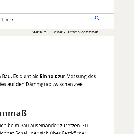
ften
Startseite
/
Glossar
/
Luftschalldämmmaß
 Bau. Es dient als
Einheit
zur Messung des
dies auf den Dämmgrad zwischen zwei
ämmmaß
 sich beim Bau auseinander-zusetzen. Zu
ichnet Schall, der sich über Festkörper