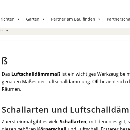
nrichten
Garten
Partner am Bau finden
Partnerscha
er
aß
Das
Luftschalldämmmaß
ist ein wichtiges Werkzeug beim
genauen Maßes der Luftschalldämmung. Oft bezieht sich 
Räumen.
Schallarten und Luftschalld
Zuerst einmal gibt es viele
Schallarten,
mit denen es gilt,
diesen gehören
Körperschall
und Luftschall. Ersterer beze