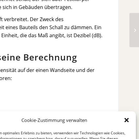
e sich in Gebäuden übertragen.
ft verbreitet. Der Zweck des
it eines Bauteils den Schall zu dämmen. Ein
Re
eit, die das Maß angibt, ist Dezibel (dB).
seine Berechnung
tensität auf der einen Wandseite und der
toren:
Cookie-Zustimmung verwalten
 betreffen jedoch nur Außenbauteile. Diese
n optimales Erlebnis zu bieten, verwenden wir Technologien wie Cookies,
formationen zu speichern bzw. darauf zuzugreifen. Wenn Sie diesen