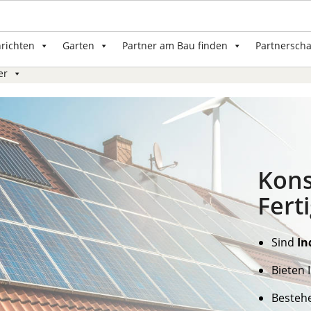
nrichten
Garten
Partner am Bau finden
Partnerscha
er
Kons
Fert
Sind
In
Bieten
Besteh