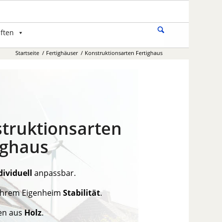
ften
Startseite
/
Fertighäuser
/
Konstruktionsarten Fertighaus
truktionsarten
ighaus
dividuell
anpassbar.
 Ihrem Eigenheim
Stabilität
.
en aus
Holz
.