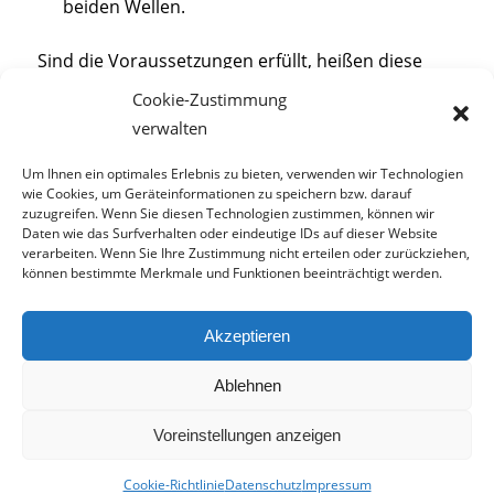
beiden Wellen.
Sind die Voraussetzungen erfüllt, heißen diese
Wellen
kohärente
Wellen. Grund für solche
Cookie-Zustimmung
Wellen
ist meist die gleiche
verwalten
Entstehungsgeschichte. Sind die überlagerten
Wellen kohärent, ist für das Auge eine
Um Ihnen ein optimales Erlebnis zu bieten, verwenden wir Technologien
wie Cookies, um Geräteinformationen zu speichern bzw. darauf
regenbogenfarbige
Erscheinung
sichtbar.
zuzugreifen. Wenn Sie diesen Technologien zustimmen, können wir
Daten wie das Surfverhalten oder eindeutige IDs auf dieser Website
verarbeiten. Wenn Sie Ihre Zustimmung nicht erteilen oder zurückziehen,
können bestimmte Merkmale und Funktionen beeinträchtigt werden.
© TCS GmbH
Akzeptieren
AGB
Datenschutz
Impressum
Fotonachweis
Jobs
Cookie-Richtlinie (EU)
Ablehnen
Absturzsicherung für Fenster und Einbruchschutz
Alarmanlage
Bodengleiche und begehbare Duschen
Gasheizung
Voreinstellungen anzeigen
Klimaanlage
Spannwerkzeuge
Terrassendielen
Cookie-Richtlinie
Datenschutz
Impressum
Wärmepumpe