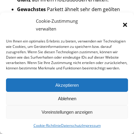
Gewachstes
Parkett ähnelt sehr dem geölten
Parkett. Gewachstes Parkett gilt allerdings als
Cookie-Zustimmung
widerstandsfähiger. Die Haptik ist allgemein
verwalten
weicher.
Um Ihnen ein optimales Erlebnis zu bieten, verwenden wir Technologien
Lackiertes Parkett ist der
robusteste
Schutz für
wie Cookies, um Geräteinformationen zu speichern bzw. darauf
Ihren Bodenbelag. Die Schutzschicht eines
zuzugreifen. Wenn Sie diesen Technologien zustimmen, können wir
lackierten Bodens hält bis zu 15 Jahre.
Daten wie das Surfverhalten oder eindeutige IDs auf dieser Website
verarbeiten. Wenn Sie Ihre Zustimmung nicht erteilen oder zurückziehen,
Gleichzeitig sparen Sie sich regelmäßige
können bestimmte Merkmale und Funktionen beeinträchtigt werden.
Pflegearbeiten. Die Holzoberfläche lässt sich
durch den Lack stark
versiegeln.
Akzeptieren
Lasiertes Parkett bietet Vorteile aus lackiertem
und geölten Parkett. Die Lasur
schützt
Ablehnen
wirksam vor Wasser und Schmutz. Trotzdem
Voreinstellungen anzeigen
atmet
das Holz weiterhin und beeinflusst
somit das
Raumklima.
Außerdem bleiben
Cookie-Richtlinie
Datenschutz
Impressum
Maserung und Holzton des Parketts sichtbar.