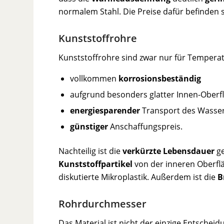
normalem Stahl. Die Preise dafür befinden 
Kunststoffrohre
Kunststoffrohre sind zwar nur für Temperat
vollkommen
korrosionsbeständig
aufgrund besonders glatter Innen-Oberf
energiesparender
Transport des Wasse
günstiger
Anschaffungspreis.
Nachteilig ist die
verkürzte
Lebensdauer
ge
Kunststoffpartikel
von der inneren Oberflä
diskutierte Mikroplastik. Außerdem ist die
B
Rohrdurchmesser
Das Material ist nicht der einzige Entschei