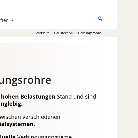
ften
Startseite
/
Haustechnik
/
Heizungsrohre
ungsrohre
hohen Belastungen
Stand und sind
anglebig
.
wischen verschiedenen
ialsystemen
.
duelle
Verbindungssysteme.