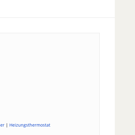
per
|
Heizungsthermostat