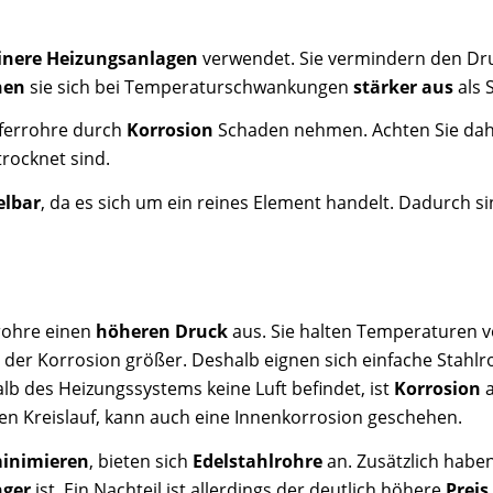
inere Heizungsanlagen
verwendet. Sie vermindern den Dru
nen
sie sich
bei Temperaturschwankungen
stärker
aus
als 
pferrohre durch
Korrosion
Schaden nehmen. Achten Sie dah
rocknet sind.
elbar
, da es sich um ein reines Element handelt. Dadurch s
rohre einen
höheren Druck
aus. Sie halten Temperaturen vo
iko der Korrosion größer. Deshalb eignen sich einfache Stahl
alb des Heizungssystems keine Luft befindet, ist
Korrosion
a
den Kreislauf, kann auch eine Innenkorrosion geschehen.
inimieren
, bieten sich
Edelstahlrohre
an. Zusätzlich habe
nger
ist. Ein Nachteil ist allerdings der deutlich höhere
Preis