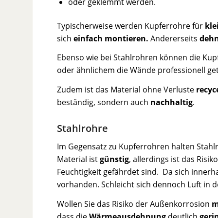
oder geklemmt werden.
Typischerweise werden Kupferrohre für
kle
sich
einfach montieren.
Andererseits
deh
Ebenso wie bei Stahlrohren können die Ku
oder ähnlichem die Wände professionell get
Zudem ist das Material ohne Verluste
recyc
beständig, sondern auch
nachhaltig
.
Stahlrohre
Im Gegensatz zu Kupferrohren halten Stahl
Material ist
günstig
, allerdings ist das Ris
Feuchtigkeit gefährdet sind. Da sich innerh
vorhanden. Schleicht sich dennoch Luft in 
Wollen Sie das Risiko der Außenkorrosion
m
dass die
Wärmeausdehnung
deutlich
geri