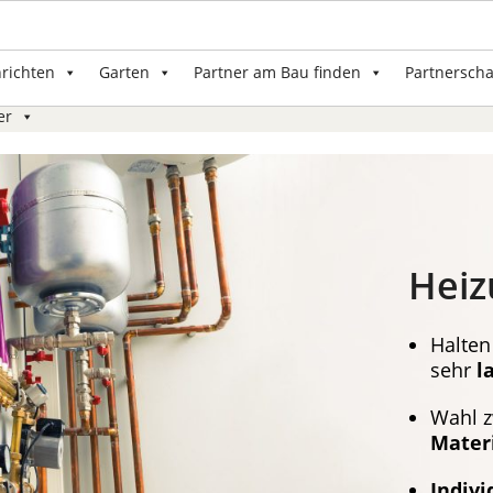
nrichten
Garten
Partner am Bau finden
Partnerscha
er
Heiz
Halten
sehr
l
Wahl z
Mater
Indivi