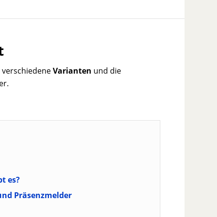
t
ibt verschiedene
Varianten
und die
er.
t es?
und Präsenzmelder