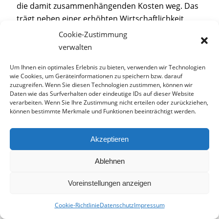
die damit zusammenhängenden Kosten weg. Das
trägt neben einer erhöhten Wirtschaftlichkeit
auch zur
Nachhaltigkeit
der Anlage bei. Denn bei
Cookie-Zustimmung
Papierhandtüchern nehmen die Benutzer oft
verwalten
höhere Mengen, als sie eigentlich brauchen.
Um Ihnen ein optimales Erlebnis zu bieten, verwenden wir Technologien
Gerade bei Handföhnen mit
Sensortechnik
wie Cookies, um Geräteinformationen zu speichern bzw. darauf
kommt es nicht zu einer solchen Ressourcen-
zuzugreifen. Wenn Sie diesen Technologien zustimmen, können wir
Verschwendung. Sie schalten sich nach der
Daten wie das Surfverhalten oder eindeutige IDs auf dieser Website
verarbeiten. Wenn Sie Ihre Zustimmung nicht erteilen oder zurückziehen,
Benutzung ab und beziehen dadurch nur den
können bestimmte Merkmale und Funktionen beeinträchtigt werden.
benötigten
Strom.
Zusätzlich
entfallen auch Lagerkosten der
Akzeptieren
Technologie, da keine Aufbewahrung von Papier
Ablehnen
notwendig ist. So sparen Sie sowohl räumliche
Kapazitäten
als auch hohe Mietkosten ein.
Voreinstellungen anzeigen
Außerdem fallen auch die regelmäßig
anstehenden Transportkosten von den Lagern bis
Cookie-Richtlinie
Datenschutz
Impressum
zur Anlage weg.