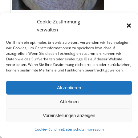
Füllen Sie den Zwischenraum bei Gipskartonplatten mit
Cookie-Zustimmung
Dämmstoff.
verwalten
Um Ihre Gipskartonwand gegen
Schall
zu
Um Ihnen ein optimales Erlebnis zu bieten, verwenden wir Technologien
dämmen, ist der Raum zwischen den
wie Cookies, um Geräteinformationen zu speichern bzw. darauf
angebrachten Gipskartonplatten wichtig. Den
zuzugreifen. Wenn Sie diesen Technologien zustimmen, können wir
Daten wie das Surfverhalten oder eindeutige IDs auf dieser Website
Raum füllen Sie beim Schallschutz am besten mit
verarbeiten. Wenn Sie Ihre Zustimmung nicht erteilen oder zurückziehen,
Dämmstoff
. Es ist besser, wenn zwischen den
können bestimmte Merkmale und Funktionen beeinträchtigt werden.
Gipskartonplatten
kein
Hohlraum
ist. Der
Hohlraum verstärkt nur jegliche Laute und trägt
Akzeptieren
zu einem hallenden Raum bei.
Ablehnen
Beim Schallschutz ist es also wichtig die
Zwischenräume
der Gipskartonwand
Voreinstellungen anzeigen
auszufüllen
und mit dem richtigen Material zu
Cookie-Richtlinie
Datenschutz
Impressum
dämmen
. Außerdem haben Sie die Möglichkeit,