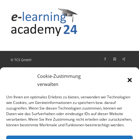
© TCS GmbH
AGB
Datenschutz
Impressum
Fotonachweis
Jobs
Cookie-Richtlinie (EU)
Absturzsicherung für Fenster und Einbruchschutz
Alarmanlage
Bodengleiche und begehbare Duschen
Gasheizung
Cookie-Zustimmung
Klimaanlage
Spannwerkzeuge
Terrassendielen
verwalten
Wärmepumpe
Um Ihnen ein optimales Erlebnis zu bieten, verwenden wir Technologien
wie Cookies, um Geräteinformationen zu speichern bzw. darauf
zuzugreifen. Wenn Sie diesen Technologien zustimmen, können wir
Daten wie das Surfverhalten oder eindeutige IDs auf dieser Website
verarbeiten. Wenn Sie Ihre Zustimmung nicht erteilen oder zurückziehen,
können bestimmte Merkmale und Funktionen beeinträchtigt werden.