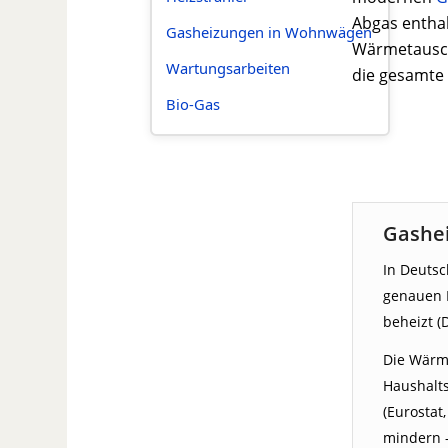
Abgas enth
Gasheizungen in Wohnwägen
Wärmetausch
Wartungsarbeiten
die gesamte 
Bio-Gas
Gashe
In Deutsc
genauen 
beheizt (
Die Wärme
Haushalt
(Eurostat
mindern 