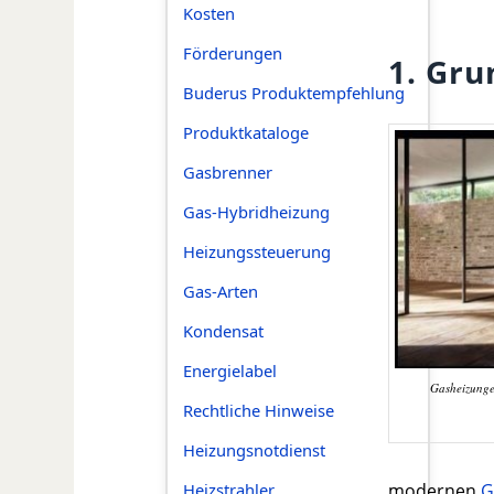
Kosten
Förderungen
1. Gr
Buderus Produktempfehlung
Produktkataloge
Gasbrenner
Gas-Hybridheizung
Heizungssteuerung
Gas-Arten
Kondensat
Energielabel
Gasheizunge
Rechtliche Hinweise
Heizungsnotdienst
Heizstrahler
modernen
G