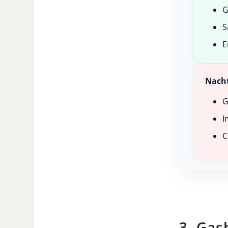
G
S
E
Nacht
G
I
3. Gas