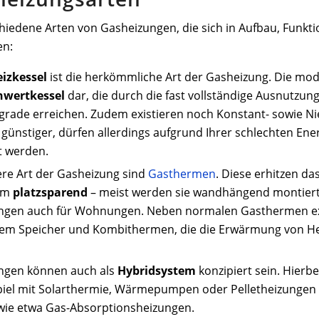
chiedene Arten von Gasheizungen, die sich in Aufbau, Funkt
en:
izkessel
ist die herkömmliche Art der Gasheizung. Die mod
nwertkessel
dar, die durch die fast vollständige Ausnutzu
rade erreichen. Zudem existieren noch Konstant- sowie Ni
 günstiger, dürfen allerdings aufgrund Ihrer schlechten En
t werden.
ere Art der Gasheizung sind
Gasthermen
. Diese erhitzen d
orm
platzsparend
– meist werden sie wandhängend montiert.
ngen auch für Wohnungen. Neben normalen Gasthermen ex
tem Speicher und Kombithermen, die die Erwärmung von He
ngen können auch als
Hybridsystem
konzipiert sein. Hier
iel mit Solarthermie, Wärmepumpen oder Pelletheizungen ko
wie etwa Gas-Absorptionsheizungen.