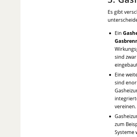
Es gibt vers
unterscheid
Ein
Gashe
Gasbren
Wirkungsg
sind zwar
eingebau
Eine weit
sind en
Gasheizu
integrier
vereinen.
Gasheizu
zum Beisp
Systeme 