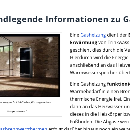
undlegende Informationen zu 
Eine
Gasheizung
dient der
Erwärmung
von Trinkwasse
geschieht dies durch die Ve
Hierdurch wird die Energie
anschließend an das Heizve
Warmwasserspeicher übert
Eine Gasheizung
funktioni
Wärmebedarf in einen Brenn
thermische Energie frei. 
n sorgen in Gebäuden für angenehme
dann an das Heizwasser un
1
Temperaturen.
dieses in die Heizkörper b
Fußboden. Die Abgase werde
asbrennwertthermen
erfolgt darüber hinaus noch ein weite