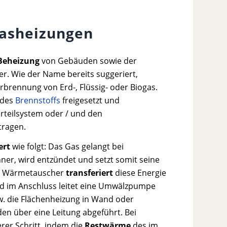
Gasheizungen
Beheizung
von Gebäuden sowie der
r. Wie der Name bereits suggeriert,
rbrennung von Erd-, Flüssig- oder Biogas.
 des
Brennstoffs
freigesetzt und
rteilsystem oder / und den
ragen.
ert
wie folgt: Das Gas gelangt bei
er, wird entzündet und setzt somit seine
Ein Wärmetauscher
transferiert
diese Energie
d im Anschluss leitet eine Umwälzpumpe
zw. die Flächenheizung in Wand oder
n über eine Leitung abgeführt. Bei
rer Schritt, indem die
Restwärme
des im