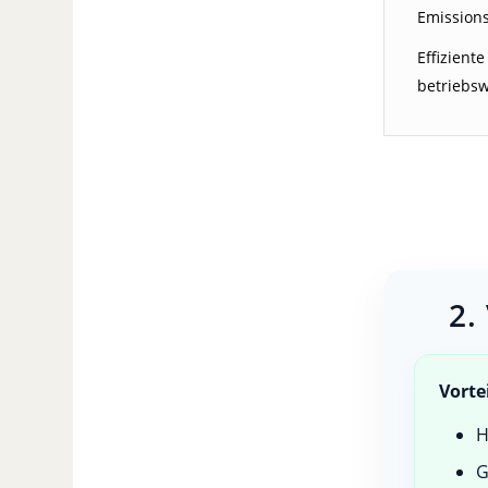
Emissions
Effizient
betriebsw
2.
Vorte
H
G