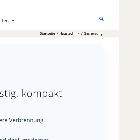
ften
Startseite
/
Haustechnik
/
Gasheizung
stig, kompakt
ere Verbrennung.
und dank moderner