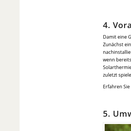
4. Vor
Damit eine G
Zunächst ei
nachinstalli
wenn bereit
Solarthermie
zuletzt spiel
Erfahren Si
5. Umw