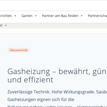
nrichten
Garten
Partner am Bau finden
Partnerscha
er
Haustechnik
Gasheizung – bewährt, gün
und effizient
Zuverlässige Technik. Hohe Wirkungsgrade. Saub
Gasheizungen eignen sich für die
Beheizung nahezu jedes Hauses – platzsparend 