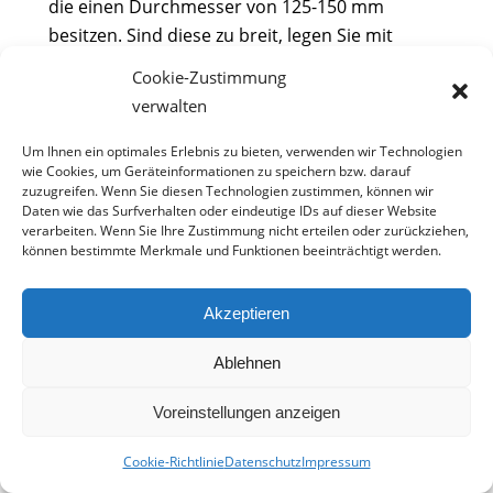
die einen Durchmesser von 125-150 mm
besitzen. Sind diese zu breit, legen Sie mit
kleineren Rohren nach. Anschließend
Cookie-Zustimmung
befördern
Sie mit einer Kiespumpe das
verwalten
schlammige Wasser zu Tage.
Stoppen
Sie,
wenn das Rohr mit zwei bis drei Metern
Um Ihnen ein optimales Erlebnis zu bieten, verwenden wir Technologien
wie Cookies, um Geräteinformationen zu speichern bzw. darauf
Grundwasser gefüllt ist. Eine externe
zuzugreifen. Wenn Sie diesen Technologien zustimmen, können wir
Bewässerungspumpe entfernt dann den
Daten wie das Surfverhalten oder eindeutige IDs auf dieser Website
verarbeiten. Wenn Sie Ihre Zustimmung nicht erteilen oder zurückziehen,
Sand. Abschließend
montieren
Sie die finale
können bestimmte Merkmale und Funktionen beeinträchtigt werden.
Förderpumpe.
Beachten Sie, dass Sie zur Förderung des
Akzeptieren
Wassers
Strom
benötigen. Die Pumpe Ihres
Ablehnen
Brunnens benötigt pro Stunde circa ein
Kilowatt. Sorgen Sie daher im Voraus für
Voreinstellungen anzeigen
einen Strom-Anschluss. Informieren Sie sich
zudem über die fachgerechte
Lagerung
Ihrer
Cookie-Richtlinie
Datenschutz
Impressum
Pumpe im Winter.