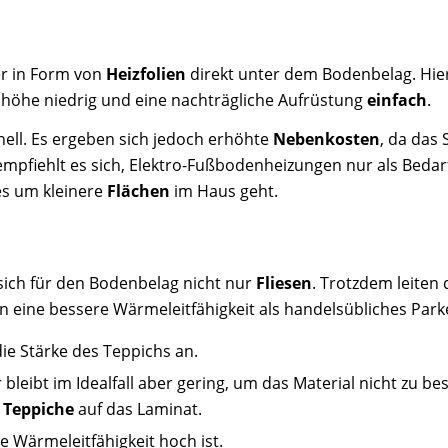
er in Form von
Heizfolien
direkt unter dem Bodenbelag. Hierb
uhöhe niedrig und eine nachträgliche Aufrüstung
einfach
.
hnell. Es ergeben sich jedoch erhöhte
Nebenkosten
, da das
fiehlt es sich, Elektro-Fußbodenheizungen nur als Bedarfs
s um kleinere
Flächen
im Haus geht.
sich für den Bodenbelag nicht nur
Fliesen
. Trotzdem leiten
n eine bessere Wärmeleitfähigkeit als handelsübliches Parke
ie Stärke des Teppichs an.
 bleibt im Idealfall aber gering, um das Material nicht zu 
e
Teppiche
auf das Laminat.
e Wärmeleitfähigkeit hoch ist.