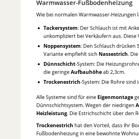
Warmwasser-Fußbodenheizung
Wie bei normalen Warmwasser-Heizungen läu
Tackersystem
: Der Schlauch ist mit Ank
unkompliziert bei Verkäufern aus. Diese 
Noppensystem
: Den Schlauch drücken S
Variante empfiehlt sich
Nassestrich
. Di
Dünnschicht
-System: Die Heizungsrohre g
die geringe
Aufbauhöhe
ab 2,3cm.
Trockenestrich
-System: Die Rohre sind 
Alle Systeme sind für eine
Eigenmontage
ge
Dünnschichtsystem. Wegen der niedrigen
A
Heizleistung
. Die Estrichschicht über den 
Trockenestrich
hat den Vorteil, dass Ihr B
Fußbodenheizung in eine bewohnte Wohnung