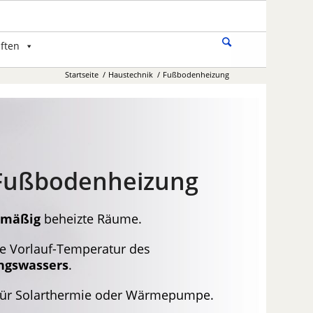
ften
Startseite
/
Haustechnik
/
Fußbodenheizung
Fußbodenheizung
hmäßig
beheizte Räume.
e Vorlauf-Temperatur des
ngswassers
.
ür Solarthermie oder Wärmepumpe.