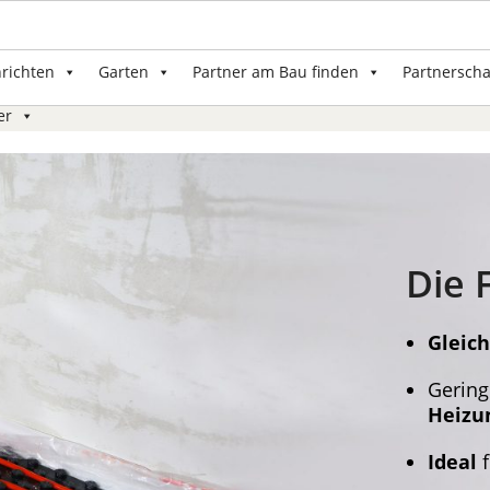
nrichten
Garten
Partner am Bau finden
Partnerscha
er
Die 
Gleic
Gering
Heizu
Ideal
f