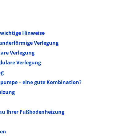
wichtige Hinweise
anderförmige Verlegung
lare Verlegung
dulare Verlegung
ng
pumpe – eine gute Kombination?
eizung
bau Ihrer Fußbodenheizung
zen