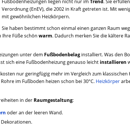
Fußbodenheizungen liegen nicht nur im
Trend
. Sie erfüll
Verordnung (EnEV), die 2002 in Kraft getreten ist. Mit wen
mit gewöhnlichen Heizkörpern.
Sie haben bestimmt schon einmal einen ganzen Raum wegen
n Ihre Füße schön
warm
. Dadurch merken Sie die kältere 
heizungen unter dem
Fußbodenbelag
installiert. Was den B
sst sich eine Fußbodenheizung genauso leicht
installieren
w
osten nur geringfügig mehr im Vergleich zum klassischen 
 Rohre im Fußboden heizen schon bei 30°C.
Heizkörper
arbe
reiheiten in der
Raumgestaltung
:
ern
oder an der leeren Wand.
 Dekorationen.