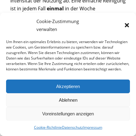
Intensität der Nutzung ab. Eine einfache Reinigung
ist in jedem Fall
einmal
in der Woche
durchzuführen. Den Teppichboden reinigen Sie
Cookie-Zustimmung
am besten mit einem Staubsauger. Nutzen Sie
verwalten
den Raum sehr häufig, dann ist eine tägliche
Reinigung durchaus sinnvoll.
Um Ihnen ein optimales Erlebnis zu bieten, verwenden wir Technologien
wie Cookies, um Geräteinformationen zu speichern bzw. darauf
zuzugreifen. Wenn Sie diesen Technologien zustimmen, können wir
Daten wie das Surfverhalten oder eindeutige IDs auf dieser Website
verarbeiten. Wenn Sie Ihre Zustimmung nicht erteilen oder zurückziehen,
können bestimmte Merkmale und Funktionen beeinträchtigt werden.
Akzeptieren
Ablehnen
Voreinstellungen anzeigen
Nutzen Sie den Staubsauger für die oberflächliche Reinigung
Ihres Teppichbodens.
Cookie-Richtlinie
Datenschutz
Impressum