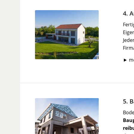
4. 
Fert
Eige
Jede
Firm
► m
5. 
Bode
Bau
reib