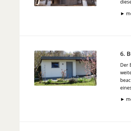
diese
► m
6. 
Der 
weite
beac
eine
► m