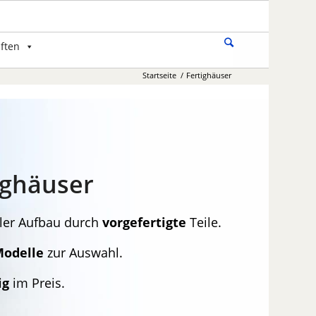
ften
Startseite
/
Fertighäuser
ighäuser
ler Aufbau durch
vorgefertigte
Teile.
odelle
zur Auswahl.
ig
im Preis.