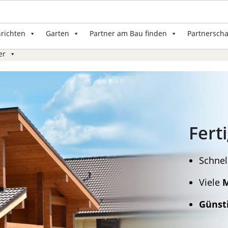
nrichten
Garten
Partner am Bau finden
Partnerscha
er
Fert
Schnel
Viele
M
Günst