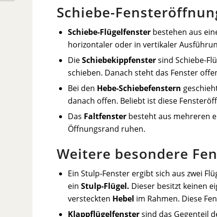
Schiebe-Fensteröffnun
Schiebe-Flügelfenster
bestehen aus ein
horizontaler oder in vertikaler Ausführu
Die
Schiebekippfenster
sind Schiebe-Flü
schieben. Danach steht das Fenster offe
Bei den
Hebe-Schiebefenstern
geschieht
danach offen. Beliebt ist diese Fensterö
Das
Faltfenster
besteht aus mehreren ei
Öffnungsrand ruhen.
Weitere besondere Fen
Ein Stulp-Fenster ergibt sich aus zwei F
ein
Stulp-Flügel.
Dieser besitzt keinen 
versteckten
Hebel
im Rahmen. Diese Fenst
Klappflügelfenster
sind das Gegenteil d