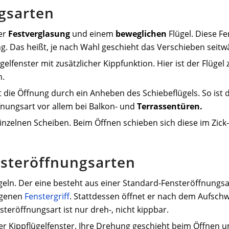
gsarten
er
Festverglasung
und einem
beweglichen
Flügel. Diese Fe
ng. Das heißt, je nach Wahl geschieht das Verschieben seit
gelfenster mit zusätzlicher Kippfunktion. Hier ist der Flügel
n.
 die Öffnung durch ein Anheben des Schiebeflügels. So ist
ffnungsart vor allem bei Balkon- und
Terrassentüren.
nzelnen Scheiben. Beim Öffnen schieben sich diese im Zic
steröffnungsarten
lügeln. Der eine besteht aus einer Standard-Fensteröffnungs
eigenen
Fenstergriff
. Stattdessen öffnet er nach dem Aufsch
eröffnungsart ist nur dreh-, nicht kippbar.
er Kippflügelfenster. Ihre Drehung geschieht beim Öffnen 