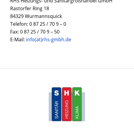
RHS Heizungs‐ und Sanitärgroßhandel GmbH
Rastorfer Ring 18
84329 Wurmannsquick
Telefon: 0 87 25 / 70 9 – 0
Fax: 0 87 25 / 70 9 – 50
E-Mail:
info(at)rhs‐gmbh.de