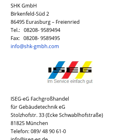
SHK GmbH
Birkenfeld-Süd 2
86495 Eurasburg – Freienried
Tel.: 08208- 9589494
Fax: 08208- 9589495
info@shk-gmbh.com
ISEG-eG Fachgroßhandel
für Gebäudetechnik eG
Stolzhofstr. 33 (Ecke Schwablhofstraße)
81825 München
Telefon: 089/ 48 90 61-0
info@iseg-eg.de