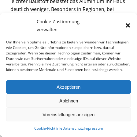
leichter Baustoff belastet das Aluminium Ihr Haus
deutlich weniger. Besonders in Regionen, bei
denen im Winter mit Schnee gerechnet wird, ist
Cookie-Zustimmung
dies wichtig. Denn Ihr Dach hat eine maximale
verwalten
Tragkraft. Achten Sie daher auf das Eigengewicht
der Metallbeschläge. Wenden Sie sich bei Fragen
Um Ihnen ein optimales Erlebnis zu bieten, verwenden wir Technologien
wie Cookies, um Geräteinformationen zu speichern bzw. darauf
an Ihren Statiker. Er hilft Ihnen gerne weiter.
zuzugreifen. Wenn Sie diesen Technologien zustimmen, können wir
Daten wie das Surfverhalten oder eindeutige IDs auf dieser Website
Aluminium ist gut zu verarbeiten und
verarbeiten. Wenn Sie Ihre Zustimmung nicht erteilen oder zurückziehen,
witterungsbeständig
. Oft hat Aluminium aber
können bestimmte Merkmale und Funktionen beeinträchtigt werden.
eine geringere
Festigkeit
. Deswegen ist dessen
Verwendung nur zu dekorativen Zwecken
Akzeptieren
anzuraten. Ein bekanntes Beispiel hierfür wäre die
Außenfassade
des Imperial War Museum North
Ablehnen
in Manchester.
Voreinstellungen anzeigen
Es erreicht
Brandschutzklassen
von „nicht
brennbar“ bis „normal brennbar“.
Cookie-Richtlinie
Datenschutz
Impressum
Ob Sie Aluminium verarbeiten, ist ein