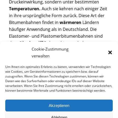
Druckeinwirkung, sondern unter bestimmten
Temperaturen.
Auch sie kehren nach einiger Zeit
in ihre ursprüngliche Form zurück. Diese Art der
Bitumenbahnen findet in
wärmeren
Ländern
häufiger Anwendung als in Deutschland. Die
Elastomer- und Plastomerbitumenbahnen sind
dem
Oberbegriff
Polymerbitumenbahnen
Cookie-Zustimmung
untergeordnet. Dieser bezeichnet alle
verwalten
Bitumenbahnen, die mit Polymeren bzw.
Kunststoff versetzt sind.
Um Ihnen ein optimales Erlebnis zu bieten, verwenden wir Technologien
wie Cookies, um Geräteinformationen zu speichern bzw. darauf
zuzugreifen. Wenn Sie diesen Technologien zustimmen, können wir
Daten wie das Surfverhalten oder eindeutige IDs auf dieser Website
verarbeiten. Wenn Sie Ihre Zustimmung nicht erteilen oder zurückziehen,
können bestimmte Merkmale und Funktionen beeinträchtigt werden.
© TCS GmbH
Akzeptieren
AGB
Datenschutz
Impressum
Fotonachweis
Jobs
Cookie-Richtlinie (EU)
Ablehnen