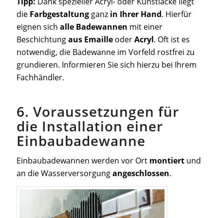
Tipp:
Dank spezieller Acryl- oder Kunstlacke liegt
die
Farbgestaltung
ganz
in Ihrer Hand
. Hierfür
eignen sich
alle Badewannen
mit einer
Beschichtung
aus Emaille
oder
Acryl
. Oft ist es
notwendig, die Badewanne im Vorfeld rostfrei zu
grundieren. Informieren Sie sich hierzu bei Ihrem
Fachhändler.
6. Voraussetzungen für
die Installation einer
Einbaubadewanne
Einbaubadewannen werden vor Ort
montiert
und
an die Wasserversorgung
angeschlossen
.