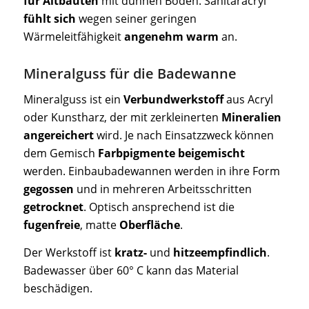
für Altbauten
mit dünnen Böden. Sanitäracryl
fühlt sich
wegen seiner geringen
Wärmeleitfähigkeit
angenehm warm
an.
Mineralguss für die Badewanne
Mineralguss ist ein
Verbundwerkstoff
aus Acryl
oder Kunstharz, der mit zerkleinerten
Mineralien
angereichert
wird. Je nach Einsatzzweck können
dem Gemisch
Farbpigmente beigemischt
werden. Einbaubadewannen werden in ihre Form
gegossen
und in mehreren Arbeitsschritten
getrocknet
. Optisch ansprechend ist die
fugenfreie
, matte
Oberfläche
.
Der Werkstoff ist
kratz-
und
hitzeempfindlich
.
Badewasser über 60° C kann das Material
beschädigen.