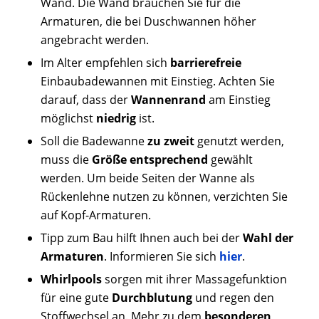
Wand. Die Wand brauchen Sie für die
Armaturen, die bei Duschwannen höher
angebracht werden.
Im Alter empfehlen sich
barrierefreie
Einbaubadewannen mit Einstieg. Achten Sie
darauf, dass der
Wannenrand
am Einstieg
möglichst
niedrig
ist.
Soll die Badewanne
zu zweit
genutzt werden,
muss die
Größe entsprechend
gewählt
werden. Um beide Seiten der Wanne als
Rückenlehne nutzen zu können, verzichten Sie
auf Kopf-Armaturen.
Tipp zum Bau hilft Ihnen auch bei der
Wahl der
Armaturen
. Informieren Sie sich
hier
.
Whirlpools
sorgen mit ihrer Massagefunktion
für eine gute
Durchblutung
und regen den
Stoffwechsel an. Mehr zu dem
besonderen