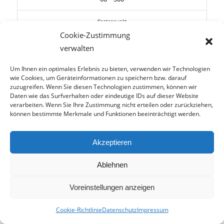
Verkleidung
Cookie-Zustimmung
verwalten
Um Ihnen ein optimales Erlebnis zu bieten, verwenden wir Technologien
100 – 200
wie Cookies, um Geräteinformationen zu speichern bzw. darauf
zuzugreifen. Wenn Sie diesen Technologien zustimmen, können wir
Daten wie das Surfverhalten oder eindeutige IDs auf dieser Website
verarbeiten. Wenn Sie Ihre Zustimmung nicht erteilen oder zurückziehen,
Fliesen pro Quadratmeter
können bestimmte Merkmale und Funktionen beeinträchtigt werden.
20 – 40
Akzeptieren
Ablehnen
Mosaik pro Quadratmeter
Voreinstellungen anzeigen
Cookie-Richtlinie
Datenschutz
Impressum
60 – 80