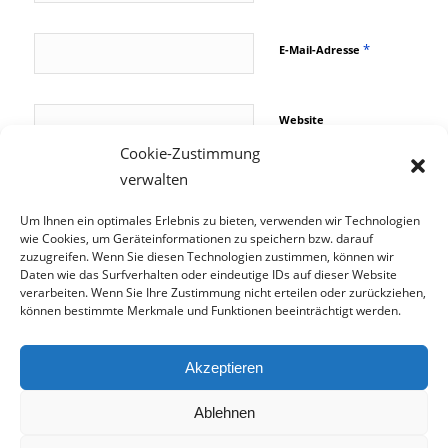
*
E-Mail-Adresse
Website
Cookie-Zustimmung
verwalten
Name, E-Mail-Adresse
und Website in diesem
Um Ihnen ein optimales Erlebnis zu bieten, verwenden wir Technologien
Browser für meinen
wie Cookies, um Geräteinformationen zu speichern bzw. darauf
nächsten Kommentar
speichern.
zuzugreifen. Wenn Sie diesen Technologien zustimmen, können wir
Daten wie das Surfverhalten oder eindeutige IDs auf dieser Website
verarbeiten. Wenn Sie Ihre Zustimmung nicht erteilen oder zurückziehen,
können bestimmte Merkmale und Funktionen beeinträchtigt werden.
© TCS GmbH
Akzeptieren
AGB
Datenschutz
Impressum
Fotonachweis
Jobs
Cookie-Richtlinie (EU)
Ablehnen
Absturzsicherung für Fenster und Einbruchschutz
Alarmanlage