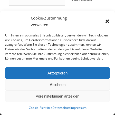
Website
Cookie-Zustimmung
verwalten
Um Ihnen ein optimales Erlebnis zu bieten, verwenden wir Technologien
Name, E-Mail-Adresse
und Website in diesem
wie Cookies, um Geräteinformationen zu speichern bzw. darauf
Browser für meinen
zuzugreifen. Wenn Sie diesen Technologien zustimmen, können wir
nächsten Kommentar
Daten wie das Surfverhalten oder eindeutige IDs auf dieser Website
speichern.
verarbeiten. Wenn Sie Ihre Zustimmung nicht erteilen oder zurückziehen,
können bestimmte Merkmale und Funktionen beeinträchtigt werden.
Akzeptieren
© TCS GmbH
Ablehnen
AGB
Datenschutz
Impressum
Fotonachweis
Jobs
Cookie-Richtlinie (EU)
Voreinstellungen anzeigen
Absturzsicherung für Fenster und Einbruchschutz
Alarmanlage
Bodengleiche und begehbare Duschen
Gasheizung
Cookie-Richtlinie
Datenschutz
Impressum
Klimaanlage
Spannwerkzeuge
Terrassendielen