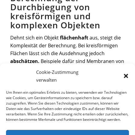
Durchbiegung von
kreisförmigen und
komplexen Objekten
Dehnt sich ein Objekt
flächenhaft
aus, steigt die
Komplexität der Berechnung. Bei kreisförmigen
Flächen lässt sich die Ausdehnung jedoch
abschätzen.
Beispiele dafür sind Membranen von
Lautsprechern oder großen Linsen von Fernrohr-
Cookie-Zustimmung
Objekten. Die Durchbiegung komplexerer Objekte
verwalten
ist nicht genau berechenbar. Lösungen sind
dagegen
Biegeversuche
im Labor oder
Um Ihnen ein optimales Erlebnis zu bieten, verwenden wir Technologien
wie Cookies, um Geräteinformationen zu speichern bzw. darauf
Zerlegungen in einfachere Teile.
zuzugreifen. Wenn Sie diesen Technologien zustimmen, können wir
Daten wie das Surfverhalten oder eindeutige IDs auf dieser Website
verarbeiten. Wenn Sie Ihre Zustimmung nicht erteilen oder zurückziehen,
können bestimmte Merkmale und Funktionen beeinträchtigt werden.
© TCS GmbH