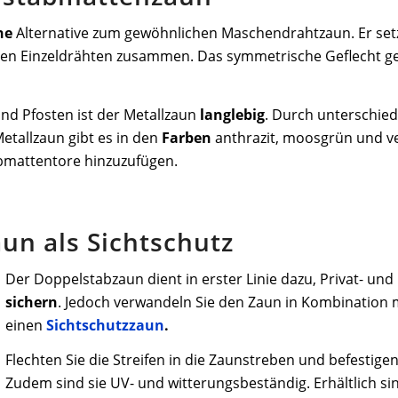
ne
Alternative zum gewöhnlichen Maschendrahtzaun. Er setz
den Einzeldrähten zusammen. Das symmetrische Geflecht gew
nd Pfosten ist der Metallzaun
langlebig
. Durch unterschie
etallzaun gibt es in den
Farben
anthrazit, moosgrün und ve
bmattentore hinzuzufügen.
un als Sichtschutz
Der Doppelstabzaun dient in erster Linie dazu, Privat- 
sichern
. Jedoch verwandeln Sie den Zaun in Kombination m
einen
Sichtschutzzaun
.
Flechten Sie die Streifen in die Zaunstreben und befestige
Zudem sind sie UV- und witterungsbeständig. Erhältlich sin