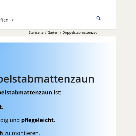
ften
Startseite
/
Garten
/
Doppelstabmattenzaun
pelstabmattenzaun
pelstabmattenzaun
ist:
t
.
ndig und
pflegeleicht
.
ch
zu montieren.