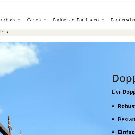
nrichten
Garten
Partner am Bau finden
Partnerscha
er
Dop
Der
Dop
Robus
Bestä
Einfa