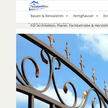
Bauen & Renovieren
Fertighäuser
Ei
Doppelstabmattenzaun
Für Architekten, Planer, Fachbetriebe & Herstell