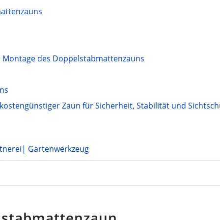
mattenzauns
er Montage des Doppelstabmattenzauns
uns
ostengünstiger Zaun für Sicherheit, Stabilität und Sichtsch
tnerei
|
Gartenwerkzeug
lstabmattenzaun