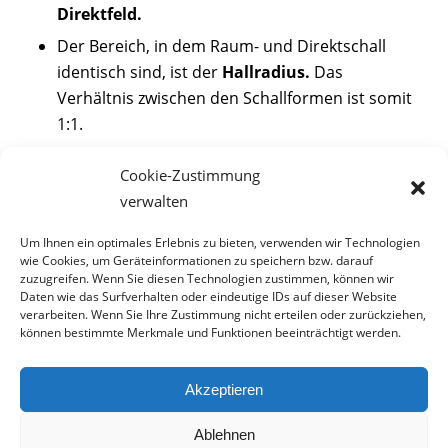
Direktfeld.
Der Bereich, in dem Raum- und Direktschall
identisch sind, ist der
Hallradius.
Das
Verhältnis zwischen den Schallformen ist somit
1:1.
Überwiegt der Anteil an Raumschall, liegt ein
Cookie-Zustimmung
Raumschallfeld
vor. Dann ist die Ortung der
verwalten
Schallquelle problematisch. Unmöglich ist
diese sogar ab einer zu großen Überlagerung
Um Ihnen ein optimales Erlebnis zu bieten, verwenden wir Technologien
des Direktschalls durch den Raumschall.
wie Cookies, um Geräteinformationen zu speichern bzw. darauf
zuzugreifen. Wenn Sie diesen Technologien zustimmen, können wir
Daten wie das Surfverhalten oder eindeutige IDs auf dieser Website
verarbeiten. Wenn Sie Ihre Zustimmung nicht erteilen oder zurückziehen,
können bestimmte Merkmale und Funktionen beeinträchtigt werden.
© TCS GmbH
Akzeptieren
AGB
Datenschutz
Impressum
Fotonachweis
Jobs
Cookie-Richtlinie (EU)
Ablehnen