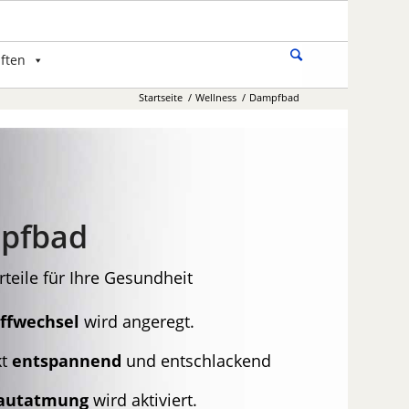
ften
Startseite
/
Wellness
/
Dampfbad
pfbad
rteile für Ihre Gesundheit
ffwechsel
wird angeregt.
kt
entspannend
und entschlackend
autatmung
wird aktiviert.