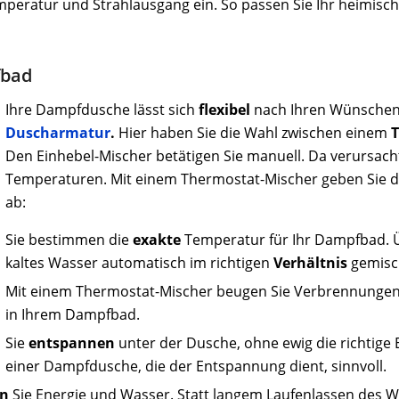
emperatur und Strahlausgang ein. So passen Sie Ihr heimi
fbad
Ihre Dampfdusche lässt sich
flexibel
nach Ihren Wünschen 
Duscharmatur
.
Hier haben Sie die Wahl zwischen einem
Den Einhebel-Mischer betätigen Sie manuell. Da verursacht
Temperaturen. Mit einem Thermostat-Mischer geben Sie di
ab:
Sie bestimmen die
exakte
Temperatur für Ihr Dampfbad. Ü
kaltes Wasser automatisch im richtigen
Verhältnis
gemisc
Mit einem Thermostat-Mischer beugen Sie Verbrennungen 
in Ihrem Dampfbad.
Sie
entspannen
unter der Dusche, ohne ewig die richtige 
einer Dampfdusche, die der Entspannung dient, sinnvoll.
en
Sie Energie und Wasser. Statt langem Laufenlassen des 