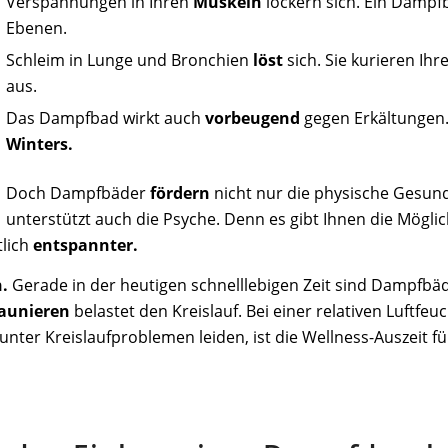
Verspannungen in Ihren
Muskeln
lockern sich. Ein Dampf
Ebenen.
Schleim in Lunge und Bronchien
löst
sich. Sie kurieren Ihr
aus.
Das Dampfbad wirkt auch
vorbeugend
gegen Erkältungen.
Winters.
Doch Dampfbäder
fördern
nicht nur die physische Gesun
unterstützt auch die Psyche. Denn es gibt Ihnen die Möglic
tlich
entspannter.
.
Gerade in der heutigen schnelllebigen Zeit sind Dampfbä
aunieren
belastet den Kreislauf. Bei einer relativen Luftfe
ter Kreislaufproblemen leiden, ist die Wellness-Auszeit für