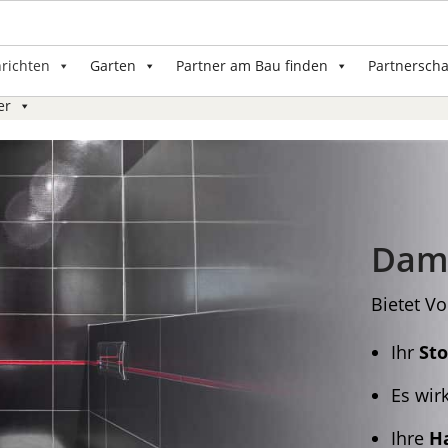
nrichten
Garten
Partner am Bau finden
Partnerscha
er
Dam
Bietet Vo
Ihr
Sto
Es wir
Ihre
H