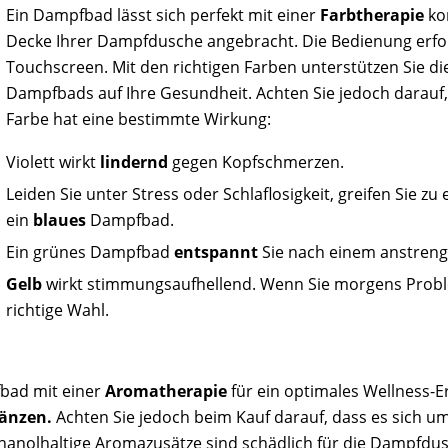
Ein Dampfbad lässt sich perfekt mit einer
Farbtherapie
ko
Decke Ihrer Dampfdusche angebracht. Die Bedienung erfolg
Touchscreen. Mit den richtigen Farben unterstützen Sie di
Dampfbads auf Ihre Gesundheit. Achten Sie jedoch darauf, 
Farbe hat eine bestimmte Wirkung:
Violett wirkt
lindernd
gegen Kopfschmerzen.
Leiden Sie unter Stress oder Schlaflosigkeit, greifen Sie zu
ein
blaues
Dampfbad.
Ein grünes Dampfbad
entspannt
Sie nach einem anstreng
Gelb
wirkt stimmungsaufhellend. Wenn Sie morgens Prob
richtige Wahl.
fbad mit einer
Aromatherapie
für ein optimales Wellness-E
änzen.
Achten Sie jedoch beim Kauf darauf, dass es sich
hanolhaltige Aromazusätze sind schädlich für die Dampfdus