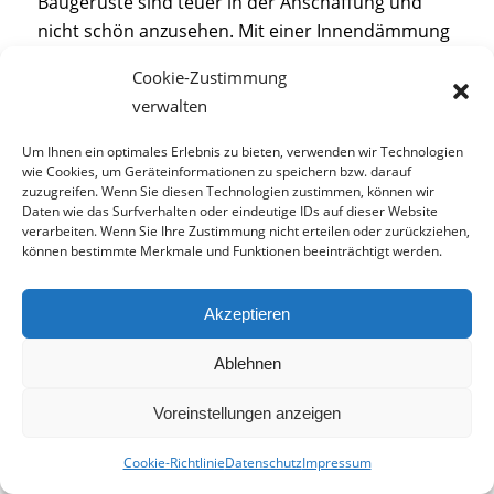
Baugerüste sind teuer in der Anschaffung und
nicht schön anzusehen. Mit einer Innendämmung
gehen Sie diesen Sorgen komplett aus dem Weg.
Cookie-Zustimmung
Profitieren Sie von den vielen Vorteilen der
verwalten
Innendämmung.
Um Ihnen ein optimales Erlebnis zu bieten, verwenden wir Technologien
Die Innendämmung – Vor- und
wie Cookies, um Geräteinformationen zu speichern bzw. darauf
zuzugreifen. Wenn Sie diesen Technologien zustimmen, können wir
Nachteile
Daten wie das Surfverhalten oder eindeutige IDs auf dieser Website
verarbeiten. Wenn Sie Ihre Zustimmung nicht erteilen oder zurückziehen,
Die
Verarbeitung
der Innendämmung ist mit
können bestimmte Merkmale und Funktionen beeinträchtigt werden.
deutlich weniger Arbeit und Kosten verbunden.
Der große Nachteil ist jedoch, dass die
Akzeptieren
Innendämmung Ihren Wohnraum verkleinert. Der
Dämmstoff befindet sich schließlich nicht außen,
Ablehnen
sondern an der Innenwand des Gebäudes.
Voreinstellungen anzeigen
Arbeiten Sie unbedingt
sorgfältig
, wenn Sie die
Innendämmung selbst durchführen. Ansonsten
Cookie-Richtlinie
Datenschutz
Impressum
besteht die Gefahr, dass Feuchtigkeit in die