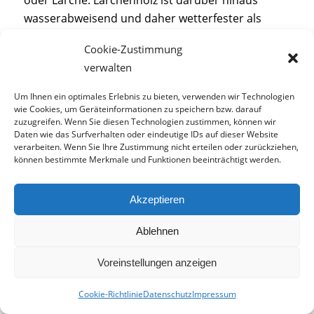
oder Lärche. Lärchenholz ist darüber hinaus
wasserabweisend und daher wetterfester als
manch andere Holzart. Achten Sie bei nicht
Cookie-Zustimmung
heimischen Hölzern auf das
FSC-Siegel.
verwalten
Besonders wichtig ist das bei Tropenhölzern wie
Teakholz.
Diese sind besonders robust und
Um Ihnen ein optimales Erlebnis zu bieten, verwenden wir Technologien
wetterfest. Das FSC-Siegel stellt sicher, dass Sie
wie Cookies, um Geräteinformationen zu speichern bzw. darauf
zuzugreifen. Wenn Sie diesen Technologien zustimmen, können wir
mit Ihrem Kauf die Abholzung des
Regenwaldes
Daten wie das Surfverhalten oder eindeutige IDs auf dieser Website
nicht übermäßig unterstützen.
Pflegen
Sie
verarbeiten. Wenn Sie Ihre Zustimmung nicht erteilen oder zurückziehen,
können bestimmte Merkmale und Funktionen beeinträchtigt werden.
Holzdielen regelmäßig, unabhängig davon, welche
Holzart Sie wählen. Ansonsten verblassen die
Platten schnell. Ihre naturnahe Dachterrasse sieht
Akzeptieren
dann schnell alt und ungepflegt aus. Bei guter
Ablehnen
Pflege hält Ihr Holzboden auf der Terrasse bis zu
15 Jahre.
Voreinstellungen anzeigen
WPC-Bodenbeläge
Cookie-Richtlinie
Datenschutz
Impressum