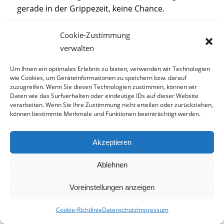
gerade in der Grippezeit, keine Chance.
Wichtig sind daher hygienische, pflegeleichte
Cookie-Zustimmung
Materialien.
Achten Sie immer auf genügend
verwalten
frisches Geschirr und Handtücher. Kaufen Sie
Geschirrspültabs und Spülmittel am besten auf
Um Ihnen ein optimales Erlebnis zu bieten, verwenden wir Technologien
wie Cookies, um Geräteinformationen zu speichern bzw. darauf
Vorrat. Geben Sie Krankheiten keine Chance!
zuzugreifen. Wenn Sie diesen Technologien zustimmen, können wir
Daten wie das Surfverhalten oder eindeutige IDs auf dieser Website
Vorschriften für den Pausenraum
verarbeiten. Wenn Sie Ihre Zustimmung nicht erteilen oder zurückziehen,
können bestimmte Merkmale und Funktionen beeinträchtigt werden.
Mitarbeiter haben
spätestens
nach sechs
Stunden Arbeitszeit ein Anrecht auf eine 30-
Akzeptieren
minütige Pause. Dies ist, wie Sie sicher wissen, im
Arbeitszeitgesetz festgelegt. Falls mehr als
zehn
Ablehnen
Mitarbeiter
in Ihrem Unternehmen tätig sind,
Voreinstellungen anzeigen
benötigen Sie zudem einen Pausenraum. Das
Gleiche gilt, falls es der Gesundheitsschutz
Cookie-Richtlinie
Datenschutz
Impressum
erfordert. Dabei sind Räumlichkeiten, die eine