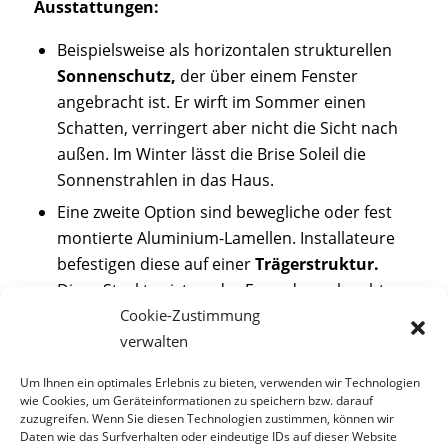
Ausstattungen:
Beispielsweise als horizontalen strukturellen
Sonnenschutz,
der über einem Fenster
angebracht ist. Er wirft im Sommer einen
Schatten, verringert aber nicht die Sicht nach
außen. Im Winter lässt die Brise Soleil die
Sonnenstrahlen in das Haus.
Eine zweite Option sind bewegliche oder fest
montierte Aluminium-Lamellen. Installateure
befestigen diese auf einer
Trägerstruktur.
Diese Struktur ist an der Fassade senkrecht vor
den
Fenstern
verankert.
Cookie-Zustimmung
verwalten
Systeme mit starr an den Fassaden befestigten
Elementen brauchen keine weiteren
Um Ihnen ein optimales Erlebnis zu bieten, verwenden wir Technologien
Steuerungssysteme.
wie Cookies, um Geräteinformationen zu speichern bzw. darauf
zuzugreifen. Wenn Sie diesen Technologien zustimmen, können wir
Daten wie das Surfverhalten oder eindeutige IDs auf dieser Website