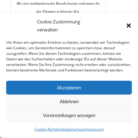
Mit einer multifunktionalen Brandschutztür entkommen Sie
den Flammen in kürzester Zeit.
Cookie-Zustimmung
Gebäudebrände sorgen jedes Jahr für viel
verwalten
Zerstörung und tragischerweise auch für einige
Todesfälle. Daher ist ein effizienter Brandschutz in
Um Ihnen ein optimales Erlebnis zu bieten, verwenden wir Technologien
wie Cookies, um Geräteinformationen zu speichern bzw. darauf
jedem
Gebäude
unerlässlich. Legen Sie deshalb
zuzugreifen. Wenn Sie diesen Technologien zustimmen, können wir
für Ihre eigene
Sicherheit
viel Wert auf die
Daten wie das Surfverhalten oder eindeutige IDs auf dieser Website
verarbeiten. Wenn Sie Ihre Zustimmung nicht erteilen oder zurückziehen,
Installation feuerhemmender Systeme. Im Notfall
können bestimmte Merkmale und Funktionen beeinträchtigt werden.
retten diese Leben.
Einige Normen regeln diesbezüglich die Pflichten
Akzeptieren
öffentlicher
Bauten. Insbesondere in
Krankenhäusern, Altenheimen und Schulen gibt
Ablehnen
es dafür strenge Vorgaben. Dazu gehört ebenso
Voreinstellungen anzeigen
die
Installation
von Brandschutz-Türen. Aber
auch in
privaten
Häusern sorgen diese Modelle
Cookie-Richtlinie
Datenschutz
Impressum
für eine hohe Sicherheit.