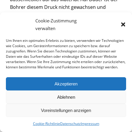
Bohrer diesem Druck nicht gewachsen und
bricht
.
Cookie-Zustimmung
verwalten
Gewalt ist keine Lösung
Um Ihnen ein optimales Erlebnis zu bieten, verwenden wir Technologien
Es kommt vor, dass Sie beim
Bohren
an einer
wie Cookies, um Geräteinformationen zu speichern bzw. darauf
Stelle nicht weiter kommen. Dann hilft es nicht,
zuzugreifen. Wenn Sie diesen Technologien zustimmen, können wir
den Bohrer hin und her zu biegen oder die Kraft
Daten wie das Surfverhalten oder eindeutige IDs auf dieser Website
verarbeiten. Wenn Sie Ihre Zustimmung nicht erteilen oder zurückziehen,
zu erhöhen. Greifen Sie zu einem passenden
können bestimmte Merkmale und Funktionen beeinträchtigt werden.
Bohrer und arbeiten Sie mit
Feingefühl
. Je nach
Stärke des Bohrers bricht dieser bei der falschen
Akzeptieren
Anwendung. Sind Sie sich immer im Klaren,
welches Material Sie gerade bohren. Mit dem
Ablehnen
richtigen
Bohrer und der passenden Anwendung
klappt das auch.
Voreinstellungen anzeigen
Cookie-Richtlinie
Datenschutz
Impressum