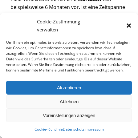
beispielsweise 6 Monaten vor. Ist eine Zeitspanne
vereinbart, liegt sie mindestens zwischen dem
Cookie-Zustimmung
Vertragsabschluss
und dem
Baubeginn
.
verwalten
Andernfalls ist ein möglicher
Streitfall
nicht durch
die Baurechtsschutzversicherung abgedeckt.
Um Ihnen ein optimales Erlebnis zu bieten, verwenden wir Technologien
wie Cookies, um Geräteinformationen zu speichern bzw. darauf
Schließen Sie deshalb die
zuzugreifen. Wenn Sie diesen Technologien zustimmen, können wir
Daten wie das Surfverhalten oder eindeutige IDs auf dieser Website
Baurechtsschutzversicherung so
früh
wie
verarbeiten. Wenn Sie Ihre Zustimmung nicht erteilen oder zurückziehen,
möglich ab, spätestens vor
Beginn
der
können bestimmte Merkmale und Funktionen beeinträchtigt werden.
Baumaßnahme. Bedenken Sie diesbezüglich
die zwischen den Anbietern variierende
Akzeptieren
Wartezeit
.
Meistens wird die Versicherung für den
Ablehnen
Rechtsschutz erst nach einer
Wartezeit
in
Voreinstellungen anzeigen
Anspruch genommen. Versicherungsgeber
versuchen so zu vermeiden, dass sie für
Cookie-Richtlinie
Datenschutz
Impressum
bereits bestehende
Rechtsstreitigkeiten